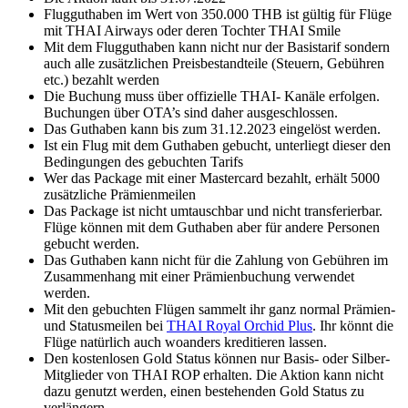
Flugguthaben im Wert von 350.000 THB ist gültig für Flüge
mit THAI Airways oder deren Tochter THAI Smile
Mit dem Flugguthaben kann nicht nur der Basistarif sondern
auch alle zusätzlichen Preisbestandteile (Steuern, Gebühren
etc.) bezahlt werden
Die Buchung muss über offizielle THAI- Kanäle erfolgen.
Buchungen über OTA’s sind daher ausgeschlossen.
Das Guthaben kann bis zum 31.12.2023 eingelöst werden.
Ist ein Flug mit dem Guthaben gebucht, unterliegt dieser den
Bedingungen des gebuchten Tarifs
Wer das Package mit einer Mastercard bezahlt, erhält 5000
zusätzliche Prämienmeilen
Das Package ist nicht umtauschbar und nicht transferierbar.
Flüge können mit dem Guthaben aber für andere Personen
gebucht werden.
Das Guthaben kann nicht für die Zahlung von Gebühren im
Zusammenhang mit einer Prämienbuchung verwendet
werden.
Mit den gebuchten Flügen sammelt ihr ganz normal Prämien-
und Statusmeilen bei
THAI Royal Orchid Plus
. Ihr könnt die
Flüge natürlich auch woanders kreditieren lassen.
Den kostenlosen Gold Status können nur Basis- oder Silber-
Mitglieder von THAI ROP erhalten. Die Aktion kann nicht
dazu genutzt werden, einen bestehenden Gold Status zu
verlängern.