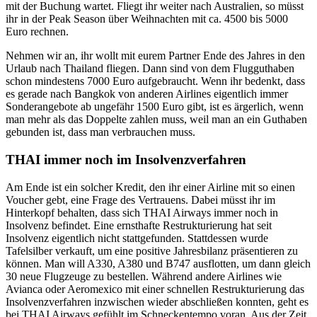
mit der Buchung wartet. Fliegt ihr weiter nach Australien, so müsst
ihr in der Peak Season über Weihnachten mit ca. 4500 bis 5000
Euro rechnen.
Nehmen wir an, ihr wollt mit eurem Partner Ende des Jahres in den
Urlaub nach Thailand fliegen. Dann sind von dem Flugguthaben
schon mindestens 7000 Euro aufgebraucht. Wenn ihr bedenkt, dass
es gerade nach Bangkok von anderen Airlines eigentlich immer
Sonderangebote ab ungefähr 1500 Euro gibt, ist es ärgerlich, wenn
man mehr als das Doppelte zahlen muss, weil man an ein Guthaben
gebunden ist, dass man verbrauchen muss.
THAI immer noch im Insolvenzverfahren
Am Ende ist ein solcher Kredit, den ihr einer Airline mit so einen
Voucher gebt, eine Frage des Vertrauens. Dabei müsst ihr im
Hinterkopf behalten, dass sich THAI Airways immer noch in
Insolvenz befindet. Eine ernsthafte Restrukturierung hat seit
Insolvenz eigentlich nicht stattgefunden. Stattdessen wurde
Tafelsilber verkauft, um eine positive Jahresbilanz präsentieren zu
können. Man will A330, A380 und B747 ausflotten, um dann gleich
30 neue Flugzeuge zu bestellen. Während andere Airlines wie
Avianca oder Aeromexico mit einer schnellen Restrukturierung das
Insolvenzverfahren inzwischen wieder abschließen konnten, geht es
bei THAI Airways gefühlt im Schneckentempo voran. Aus der Zeit