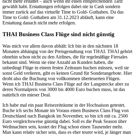
nicht mehr erstattet – auch wenn ihr einen entsprechenden Tarif
gewählt habt. Erstattungen erfolgen dabei nie in Cash sondern
immer zurück auf das virtuelle Time to Gold- Guthaben. Da das
Time to Gold- Guthaben am 31.12.2023 abläuft, kann eine
Erstattung danach nicht mehr erfolgen.
THAI Business Class Flüge sind nicht günstig
Was mich vor allem davon abhält: Ich bin in den nächsten 18
Monaten abhängig von der Preisgestaltung von THAI. THAI gehört
ohnehin schon nicht zu den Airlines, die für regelmäßige Firesales
bekannt sind. Wenn sie eine Anzahl an Kunden haben, die
unbedingt Flüge in einem festen Zeitraum buchen müssen, weil sie
sonst Geld verlieren, gibt es keinen Grund für Sonderangebote. Hier
droht also die Buchung von vollkommen überteuerten Flügen.
Wenn ich THAI Business Class Flüge auf der Langstrecke aber zu
deren Normalpreis von 3000 bis 4000 Euro buchen muss, ist das
natürlich ein mieser Deal.
Ich habe mal ein paar Reisezeiträume in der Hochsaison getestet.
Buche ich sechs Monate im Voraus einen Business Class Flug von
Deutschland nach Bangkok im November, so bin ich mit ca. 2500
Euro vergleichsweise günstig dabei. Soll es die Peak Season über
Weihnachten sein, kostet der Flug schon einen Tausender mehr.
Man kann relativ sicher sein, dass es eher teurer wird, je länger man