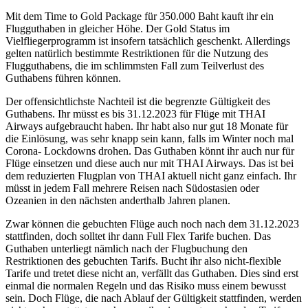
Mit dem Time to Gold Package für 350.000 Baht kauft ihr ein
Flugguthaben in gleicher Höhe. Der Gold Status im
Vielfliegerprogramm ist insofern tatsächlich geschenkt. Allerdings
gelten natürlich bestimmte Restriktionen für die Nutzung des
Flugguthabens, die im schlimmsten Fall zum Teilverlust des
Guthabens führen können.
Der offensichtlichste Nachteil ist die begrenzte Gültigkeit des
Guthabens. Ihr müsst es bis 31.12.2023 für Flüge mit THAI
Airways aufgebraucht haben. Ihr habt also nur gut 18 Monate für
die Einlösung, was sehr knapp sein kann, falls im Winter noch mal
Corona- Lockdowns drohen. Das Guthaben könnt ihr auch nur für
Flüge einsetzen und diese auch nur mit THAI Airways. Das ist bei
dem reduzierten Flugplan von THAI aktuell nicht ganz einfach. Ihr
müsst in jedem Fall mehrere Reisen nach Südostasien oder
Ozeanien in den nächsten anderthalb Jahren planen.
Zwar können die gebuchten Flüge auch noch nach dem 31.12.2023
stattfinden, doch solltet ihr dann Full Flex Tarife buchen. Das
Guthaben unterliegt nämlich nach der Flugbuchung den
Restriktionen des gebuchten Tarifs. Bucht ihr also nicht-flexible
Tarife und tretet diese nicht an, verfällt das Guthaben. Dies sind erst
einmal die normalen Regeln und das Risiko muss einem bewusst
sein. Doch Flüge, die nach Ablauf der Gültigkeit stattfinden, werden