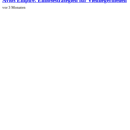
Avios Empire: Einlösestrategien für Vielfliegermeilen
vor 3 Monaten