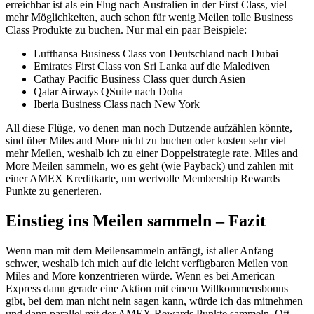
erreichbar ist als ein Flug nach Australien in der First Class, viel
mehr Möglichkeiten, auch schon für wenig Meilen tolle Business
Class Produkte zu buchen. Nur mal ein paar Beispiele:
Lufthansa Business Class von Deutschland nach Dubai
Emirates First Class von Sri Lanka auf die Malediven
Cathay Pacific Business Class quer durch Asien
Qatar Airways QSuite nach Doha
Iberia Business Class nach New York
All diese Flüge, vo denen man noch Dutzende aufzählen könnte,
sind über Miles and More nicht zu buchen oder kosten sehr viel
mehr Meilen, weshalb ich zu einer Doppelstrategie rate. Miles and
More Meilen sammeln, wo es geht (wie Payback) und zahlen mit
einer AMEX Kreditkarte, um wertvolle Membership Rewards
Punkte zu generieren.
Einstieg ins Meilen sammeln – Fazit
Wenn man mit dem Meilensammeln anfängt, ist aller Anfang
schwer, weshalb ich mich auf die leicht verfügbaren Meilen von
Miles and More konzentrieren würde. Wenn es bei American
Express dann gerade eine Aktion mit einem Willkommensbonus
gibt, bei dem man nicht nein sagen kann, würde ich das mitnehmen
und dann parallel mit der AMEX Rewards Punkte sammeln. Oft