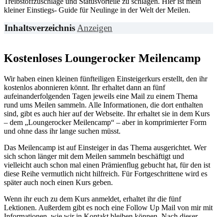
Treibstoffzuschläge und Statusvorteile zu schlagen. Hier ist mein
kleiner Einstiegs- Guide für Neulinge in der Welt der Meilen.
Inhaltsverzeichnis
Anzeigen
Kostenloses Loungerocker Meilencamp
Wir haben einen kleinen fünfteiligen Einsteigerkurs erstellt, den ihr
kostenlos abonnieren könnt. Ihr erhaltet dann an fünf
aufeinanderfolgenden Tagen jeweils eine Mail zu einem Thema
rund ums Meilen sammeln. Alle Informationen, die dort enthalten
sind, gibt es auch hier auf der Webseite. Ihr erhaltet sie in dem Kurs
– dem „Loungerocker Meilencamp“ – aber in komprimierter Form
und ohne dass ihr lange suchen müsst.
Das Meilencamp ist auf Einsteiger in das Thema ausgerichtet. Wer
sich schon länger mit dem Meilen sammeln beschäftigt und
vielleicht auch schon mal einen Prämienflug gebucht hat, für den ist
diese Reihe vermutlich nicht hilfreich. Für Fortgeschrittene wird es
später auch noch einen Kurs geben.
Wenn ihr euch zu dem Kurs anmeldet, erhaltet ihr die fünf
Lektionen. Außerdem gibt es noch eine Follow Up Mail von mir mit
Informationen, wie wir in Kontakt bleiben können. Nach dieser