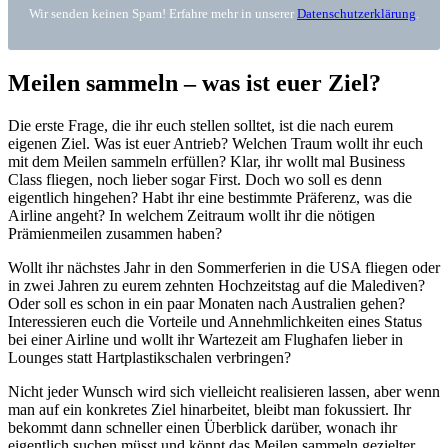
Wir senden keinen Spam! Erfahre mehr in unserer
Datenschutzerklärung
.
Meilen sammeln – was ist euer Ziel?
Die erste Frage, die ihr euch stellen solltet, ist die nach eurem
eigenen Ziel. Was ist euer Antrieb? Welchen Traum wollt ihr euch
mit dem Meilen sammeln erfüllen? Klar, ihr wollt mal Business
Class fliegen, noch lieber sogar First. Doch wo soll es denn
eigentlich hingehen? Habt ihr eine bestimmte Präferenz, was die
Airline angeht? In welchem Zeitraum wollt ihr die nötigen
Prämienmeilen zusammen haben?
Wollt ihr nächstes Jahr in den Sommerferien in die USA fliegen oder
in zwei Jahren zu eurem zehnten Hochzeitstag auf die Malediven?
Oder soll es schon in ein paar Monaten nach Australien gehen?
Interessieren euch die Vorteile und Annehmlichkeiten eines Status
bei einer Airline und wollt ihr Wartezeit am Flughafen lieber in
Lounges statt Hartplastikschalen verbringen?
Nicht jeder Wunsch wird sich vielleicht realisieren lassen, aber wenn
man auf ein konkretes Ziel hinarbeitet, bleibt man fokussiert. Ihr
bekommt dann schneller einen Überblick darüber, wonach ihr
eigentlich suchen müsst und könnt das Meilen sammeln gezielter