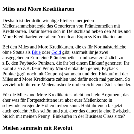
Miles and More Kreditkarten
Deshalb ist der dritte wichtige Pfeiler einer jeden
Meilensammelstrategie das Generieren von Prämienmeilen mit
Kreditkarten. Dafür bieten sich in Deutschland neben den Miles and
More Kreditkarten vor allem American Express Kreditkarten an.
Bei den Miles and More Kreditkarten, die es für Normalsterbliche
ohne Status als
Blue
oder
Gold
gibt, sammelt ihr je zwei
ausgegebenen Euro eine Prämienmeile – und zwar zusätzlich zu
z.B. den Payback- Punkten, die ihr bei einem Einkauf generiert. Ihr
könnt also z.B. beim Penny Markt einkaufen gehen, Payback-
Punkte (ggf. noch mit Coupons) sammeln und den Einkauf mit der
Miles and More Kreditkarte zahlen und dafür noch mal punkten. So
vervielfacht ihr eure Meilenausbeute und erreicht euer Ziel schneller.
Für die Miles and More Kreditkarte spricht noch ein Argument, das
eher was für Fortgeschrittene ist, aber euer Meilenkonto in
schwindelerregende Höhen treiben kann. Habt ihr euch bis jetzt
auch gedacht: Alles schön und gut, aber das dauert ja eine Ewigkeit,
bis ich mit meinen Penny- Einkäufen in der Business Class sitze?
Meilen sammeln mit Revolut