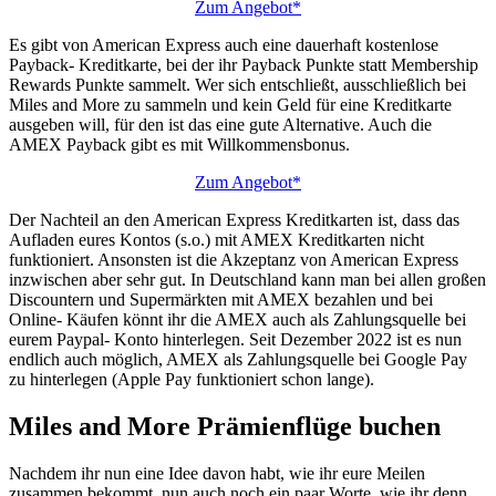
Zum Angebot*
Es gibt von American Express auch eine dauerhaft kostenlose
Payback- Kreditkarte, bei der ihr Payback Punkte statt Membership
Rewards Punkte sammelt. Wer sich entschließt, ausschließlich bei
Miles and More zu sammeln und kein Geld für eine Kreditkarte
ausgeben will, für den ist das eine gute Alternative. Auch die
AMEX Payback gibt es mit Willkommensbonus.
Zum Angebot*
Der Nachteil an den American Express Kreditkarten ist, dass das
Aufladen eures Kontos (s.o.) mit AMEX Kreditkarten nicht
funktioniert. Ansonsten ist die Akzeptanz von American Express
inzwischen aber sehr gut. In Deutschland kann man bei allen großen
Discountern und Supermärkten mit AMEX bezahlen und bei
Online- Käufen könnt ihr die AMEX auch als Zahlungsquelle bei
eurem Paypal- Konto hinterlegen. Seit Dezember 2022 ist es nun
endlich auch möglich, AMEX als Zahlungsquelle bei Google Pay
zu hinterlegen (Apple Pay funktioniert schon lange).
Miles and More Prämienflüge buchen
Nachdem ihr nun eine Idee davon habt, wie ihr eure Meilen
zusammen bekommt, nun auch noch ein paar Worte, wie ihr denn