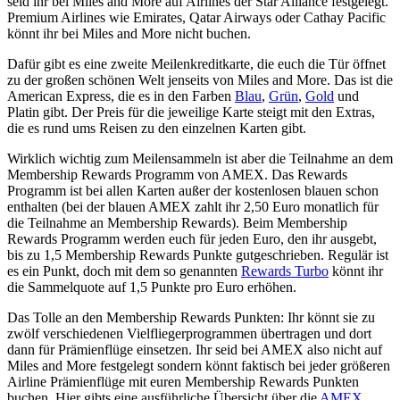
seid ihr bei Miles and More auf Airlines der Star Alliance festgelegt.
Premium Airlines wie Emirates, Qatar Airways oder Cathay Pacific
könnt ihr bei Miles and More nicht buchen.
Dafür gibt es eine zweite Meilenkreditkarte, die euch die Tür öffnet
zu der großen schönen Welt jenseits von Miles and More. Das ist die
American Express, die es in den Farben
Blau
,
Grün
,
Gold
und
Platin gibt. Der Preis für die jeweilige Karte steigt mit den Extras,
die es rund ums Reisen zu den einzelnen Karten gibt.
Wirklich wichtig zum Meilensammeln ist aber die Teilnahme an dem
Membership Rewards Programm von AMEX. Das Rewards
Programm ist bei allen Karten außer der kostenlosen blauen schon
enthalten (bei der blauen AMEX zahlt ihr 2,50 Euro monatlich für
die Teilnahme an Membership Rewards). Beim Membership
Rewards Programm werden euch für jeden Euro, den ihr ausgebt,
bis zu 1,5 Membership Rewards Punkte gutgeschrieben. Regulär ist
es ein Punkt, doch mit dem so genannten
Rewards Turbo
könnt ihr
die Sammelquote auf 1,5 Punkte pro Euro erhöhen.
Das Tolle an den Membership Rewards Punkten: Ihr könnt sie zu
zwölf verschiedenen Vielfliegerprogrammen übertragen und dort
dann für Prämienflüge einsetzen. Ihr seid bei AMEX also nicht auf
Miles and More festgelegt sondern könnt faktisch bei jeder größeren
Airline Prämienflüge mit euren Membership Rewards Punkten
buchen. Hier gibts eine ausführliche Übersicht über die
AMEX