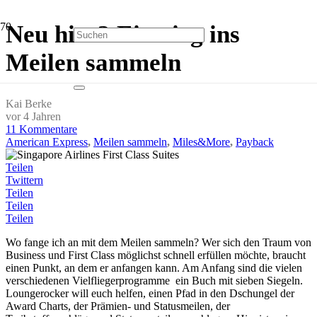
Neu hier? Einstieg ins
Meilen sammeln
Kai Berke
vor 4 Jahren
11
Kommentare
American Express
,
Meilen sammeln
,
Miles&More
,
Payback
Teilen
Twittern
Teilen
Teilen
Teilen
Wo fange ich an mit dem Meilen sammeln? Wer sich den Traum von
Business und First Class möglichst schnell erfüllen möchte, braucht
einen Punkt, an dem er anfangen kann. Am Anfang sind die vielen
verschiedenen Vielfliegerprogramme ein Buch mit sieben Siegeln.
Loungerocker will euch helfen, einen Pfad in den Dschungel der
Award Charts, der Prämien- und Statusmeilen, der