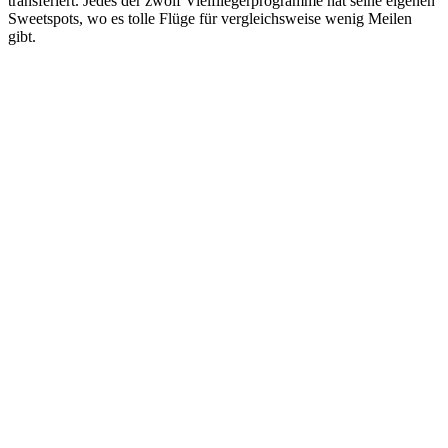
transferiert. Jedes der zwölf Vielfliegerprogramme hat seine eigenen
Sweetspots, wo es tolle Flüge für vergleichsweise wenig Meilen
gibt.