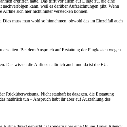
en ergriffen hätte. Das trifft vor allem auf Dinge zu, die eine
gut nachverfolgen kann, weil es darüber Aufzeichnungen gibt. Wenn
 Airline sich hier nicht hinter verstecken können.
lt. Dies muss man wohl so hinnehmen, obwohl das im Einzelfall auch
 zu erstatten. Bei dem Anspruch auf Erstattung der Flugkosten wegen
en. Das wissen die Airlines natürlich auch und da ist die EU-
r Rücküberweisung. Nicht statthaft ist dagegen, die Erstattung
as natürlich tun – Anspruch habt ihr aber auf Auszahlung des
e Airline direkt gebucht hat sondern über eine Online Travel Agency