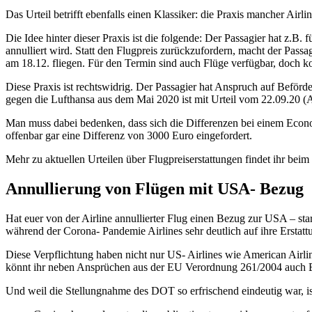
Das Urteil betrifft ebenfalls einen Klassiker: die Praxis mancher Air
Die Idee hinter dieser Praxis ist die folgende: Der Passagier hat z.
annulliert wird. Statt den Flugpreis zurückzufordern, macht der Pa
am 18.12. fliegen. Für den Termin sind auch Flüge verfügbar, doch k
Diese Praxis ist rechtswidrig. Der Passagier hat Anspruch auf Beförd
gegen die Lufthansa aus dem Mai 2020 ist mit Urteil vom 22.09.20 
Man muss dabei bedenken, dass sich die Differenzen bei einem Econom
offenbar gar eine Differenz von 3000 Euro eingefordert.
Mehr zu aktuellen Urteilen über Flugpreiserstattungen findet ihr beim
Annullierung von Flügen mit USA- Bezug
Hat euer von der Airline annullierter Flug einen Bezug zur USA – st
während der Corona- Pandemie Airlines sehr deutlich auf ihre Erstatt
Diese Verpflichtung haben nicht nur US- Airlines wie American Airlin
könnt ihr neben Ansprüchen aus der EU Verordnung 261/2004 auch B
Und weil die Stellungnahme des DOT so erfrischend eindeutig war, ist