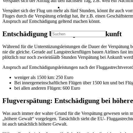
Verspätet sich der Abflug auf den nächsten Tag, z.B. weil ein Nachtf
Verspätet sich der Flug um mehr als fünf Stunden, könnt ihr auch vom
Fluges durch die Verspätung erledigt hat, ihr z.B. einen Geschäftste
Anspruch auf Entschädigung geltend machen könnt.
Entschädigung bei verspäteter Ankunft
Während für die Unterstüzungsleistungen die Dauer der Verspätung be
nie die gleiche. Gerade auf Langstreckenflügen bauen Airlines fast 
plötzlich nur noch zweieinhalb Stunden Verspätung bei Ankunft werde
Anspruch auf Entschädigungsleistungen nach der Fluggastrechtverord
weniger als 1500 km: 250 Euro
Bei innergemeinschaftlichen Flügen über 1500 km und bei Flü
bei allen anderen Flügen: 600 Euro
Flugverspätung: Entschädigung bei höher
Was auch immer der wahre Grund für die Verspätung gewesen sein mag:
„höhere Gewalt“ vorgelegen. Tatsächlich sieht die EU- Fluggastrecht
ist auch tatsächlich höhere Gewalt.