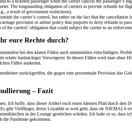
nd to a ticketed passenger when the carrier cancels the passenger’s flig
rier. The longstanding obligation of carriers to provide refunds for fligh
.g., a result of government restrictions).
utside the carrier’s control, but rather on the fact that the cancellation 
rriage provision or airline policy that purports to deny refunds to pass
n of the carriers’ obligation that could subject the carrier to an enforcem
ihr eure Rechte durch?
 zumindest bei den klaren Fällen auch umstandslos entschädigen. Proble
ls relativ hartnäckiger Verweigerer. In diesen Fällen wird man ohne H
olchen Fällen auskennt.
stleister zurückgreifen, die gegen eine prozentuale Provision das Geld
ullierung – Fazit
n. Ich hoffe, dass dieser Artikel euch einen kleinen Pfad durch den
 Es gibt Vielflieger, deren Loyalität so weit geht, dass sie NIEMALS e
mmibärchen in der Lounge gestrichen würden. Ich halte es so, dass ich
urch die Pandemie gekommen.