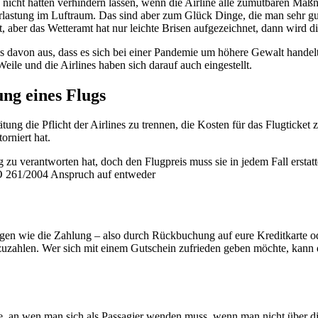
ht hätten verhindern lassen, wenn die Airline alle zumutbaren Maßnahm
Überlastung im Luftraum. Das sind aber zum Glück Dinge, die man sehr 
, aber das Wetteramt hat nur leichte Brisen aufgezeichnet, dann wird die
s davon aus, dass es sich bei einer Pandemie um höhere Gewalt hande
Weile und die Airlines haben sich darauf auch eingestellt.
ung eines Flugs
ung die Pflicht der Airlines zu trennen, die Kosten für das Flugticket
orniert hat.
 zu verantworten hat, doch den Flugpreis muss sie in jedem Fall erstatt
VO 261/2004 Anspruch auf entweder
gen wie die Zahlung – also durch Rückbuchung auf eure Kreditkarte ode
uzahlen. Wer sich mit einem Gutschein zufrieden geben möchte, kann d
ge, an wen man sich als Passagier wenden muss, wenn man nicht über di