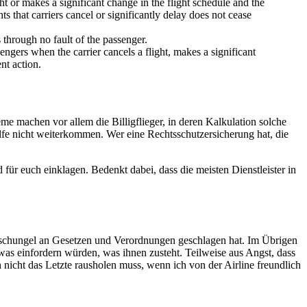
ht or makes a significant change in the flight schedule and the
ts that carriers cancel or significantly delay does not cease
is through no fault of the passenger.
engers when the carrier cancels a flight, makes a significant
ent action.
me machen vor allem die Billigflieger, in deren Kalkulation solche
ilfe nicht weiterkommen. Wer eine Rechtsschutzersicherung hat, die
 für euch einklagen. Bedenkt dabei, dass die meisten Dienstleister in
 Dschungel an Gesetzen und Verordnungen geschlagen hat. Im Übrigen
twas einfordern würden, was ihnen zusteht. Teilweise aus Angst, dass
 nicht das Letzte rausholen muss, wenn ich von der Airline freundlich