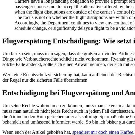
Carriers have a longstanding obligation to provide a prompt refu
passenger chooses not to accept the alternative offered by the car
when the flight disruptions are outside of the carrier’s control (e
The focus is not on whether the flight disruptions are within or o
Accordingly, the Department continues to view any contract of ca
schedule change, or significantly delays a flight to be a violatio
Flugverspätung Entschädigung: Wie setzt 
Um fair zu sein, muss man sagen, dass die großen arrivierten Airlines
Dinge wie Verbraucherrechte schlicht nicht vorkommen. Ryanair gilt a
solche Fälle abdeckt, sollte sich einen Anwalt nehmen, der sich mit s
Wer keine Rechtsschutzversicherung hat, kann auf einen der Rechtsdien
der Regel nur die sicheren Fälle übernehmen.
Entschädigung bei Flugverspätung und Ann
Um seine Rechte wahrnehmen zu können, muss man sie erst mal kenne
muss man natürlich nicht jedes Recht auch in jedem Fall durchsetzen.
die Airline in den Ruin getrieben oder als sofortige Sparmaßnahme Gu
behandelt und umfassend informiert werde. So bin ich bisher gut d
Wenn euch der Artikel geholfen hat,
spendiert mir doch einen Kaffee
.