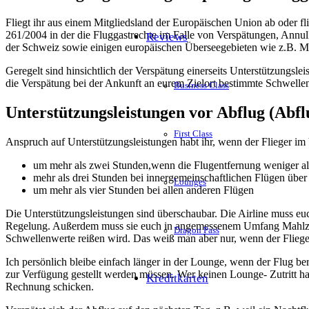
Fliegt ihr aus einem Mitgliedsland der Europäischen Union ab oder flie
261/2004 in der die Fluggastrechte im Falle von Verspätungen, Annull
Reviews
der Schweiz sowie einigen europäischen Überseegebieten wie z.B. M
Geregelt sind hinsichtlich der Verspätung einerseits Unterstützungsl
die Verspätung bei der Ankunft an eurem Zielort bestimmte Schwellen
Business Class
Unterstützungsleistungen vor Abflug (Abf
First Class
Anspruch auf Unterstützungsleistungen habt ihr, wenn der Flieger im V
um mehr als zwei Stunden,wenn die Flugentfernung weniger al
mehr als drei Stunden bei innergemeinschaftlichen Flügen übe
Lounges
um mehr als vier Stunden bei allen anderen Flügen
Die Unterstützungsleistungen sind überschaubar. Die Airline muss eu
Regelung. Außerdem muss sie euch in angemessenem Umfang Mahlzeiten
Dragon Pass
Schwellenwerte reißen wird. Das weiß man aber nur, wenn der Flieger
Ich persönlich bleibe einfach länger in der Lounge, wenn der Flug be
zur Verfügung gestellt werden müssen. Wer keinen Lounge- Zutritt h
Kreditkarten
Rechnung schicken.