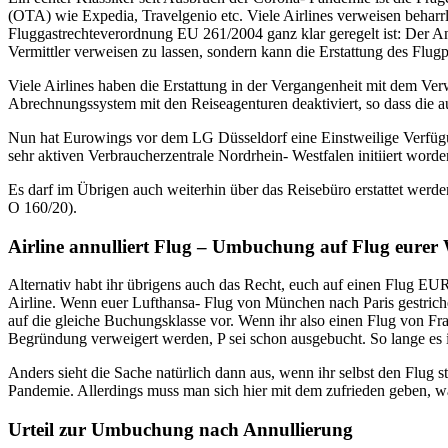
(OTA) wie Expedia, Travelgenio etc. Viele Airlines verweisen beharrl
Fluggastrechteverordnung EU 261/2004 ganz klar geregelt ist: Der Ans
Vermittler verweisen zu lassen, sondern kann die Erstattung des Flugp
Viele Airlines haben die Erstattung in der Vergangenheit mit dem Ve
Abrechnungssystem mit den Reiseagenturen deaktiviert, so dass die au
Nun hat Eurowings vor dem LG Düsseldorf eine Einstweilige Verfügung
sehr aktiven Verbraucherzentrale Nordrhein- Westfalen initiiert word
Es darf im Übrigen auch weiterhin über das Reisebüro erstattet werden
O 160/20).
Airline annulliert Flug – Umbuchung auf Flug eurer
Alternativ habt ihr übrigens auch das Recht, euch auf einen Flug E
Airline. Wenn euer Lufthansa- Flug von München nach Paris gestrich
auf die gleiche Buchungsklasse vor. Wenn ihr also einen Flug von F
Begründung verweigert werden, P sei schon ausgebucht. So lange es in
Anders sieht die Sache natürlich dann aus, wenn ihr selbst den Flug s
Pandemie. Allerdings muss man sich hier mit dem zufrieden geben, was 
Urteil zur Umbuchung nach Annullierung