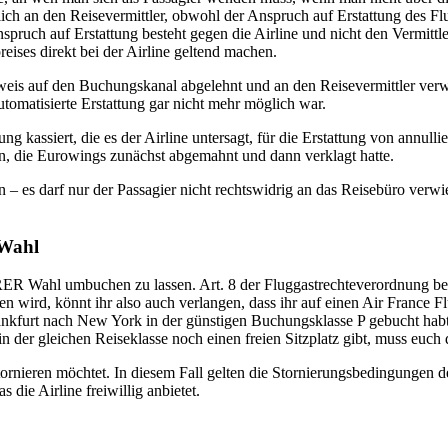
ich an den Reisevermittler, obwohl der Anspruch auf Erstattung des Flu
pruch auf Erstattung besteht gegen die Airline und nicht den Vermittle
reises direkt bei der Airline geltend machen.
rweis auf den Buchungskanal abgelehnt und an den Reisevermittler verw
tomatisierte Erstattung gar nicht mehr möglich war.
 kassiert, die es der Airline untersagt, für die Erstattung von annul
en, die Eurowings zunächst abgemahnt und dann verklagt hatte.
 – es darf nur der Passagier nicht rechtswidrig an das Reisebüro verwi
 Wahl
URER Wahl umbuchen zu lassen. Art. 8 der Fluggastrechteverordnung be
en wird, könnt ihr also auch verlangen, dass ihr auf einen Air Franc
rankfurt nach New York in der günstigen Buchungsklasse P gebucht hab
 der gleichen Reiseklasse noch einen freien Sitzplatz gibt, muss euch 
tornieren möchtet. In diesem Fall gelten die Stornierungsbedingungen d
die Airline freiwillig anbietet.