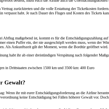
lugverbot besteht, muss euch die Airline auch die Übernachtungskosten 
 Vertrag zurücktreten und die volle Erstattung der Ticketkosten forder
rmin verpasst habt. Je nach Dauer des Fluges und Kosten des Tickets ka
i Abflug maßgebend ist, kommt es für die Entschädigungszahlung auf d
immer einen Puffer ein, der nie ausgeschöpft werden muss, wenn der Wi
n. Als Ankunftszeit gilt der Moment, wenn die Bordtür geöffnet wird.
nung habt ihr ab einer dreistündigen Verspätung nach folgender Maßg
gen in Drittstaaten zwischen 1500 km und 3500 km: 400 Euro
er Gewalt?
 Wenn ihr mit eurer Entschädigungsforderung an die Airline herantret
everordnung keine Entschädigung bei Fällen höherer Gewalt vor. Doch l