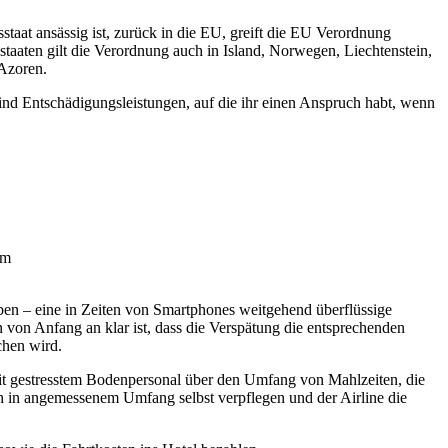
sstaat ansässig ist, zurück in die EU, greift die EU Verordnung
taaten gilt die Verordnung auch in Island, Norwegen, Liechtenstein,
 Azoren.
sind Entschädigungsleistungen, auf die ihr einen Anspruch habt, wenn
km
iben – eine in Zeiten von Smartphones weitgehend überflüssige
on Anfang an klar ist, dass die Verspätung die entsprechenden
chen wird.
n mit gestresstem Bodenpersonal über den Umfang von Mahlzeiten, die
h in angemessenem Umfang selbst verpflegen und der Airline die