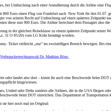
lines, bei Umbuchung nach einer Annullierung durch die Airline eine Fl
B. für 800 Euro einen Flug von Frankfurt nach New York für den 01.07.
ssagier von seinem Recht auf Umbuchung auf einen späteren Zeitpunkt 
osten diese nun 900 Euro. Die Airline berechnet dem Passagier also die
erung in der gleichen Reiseklasse zu einem späteren Zeitpunkt seiner 
(Az. 31 O 85/20) vom LG Köln bestätigt worden.
y- Ticket vielleicht „nur“ im zweistelligen Bereich bewegen. Bei einem
Verbraucherrechtsanwalt Dr. Matthias Böse.
artet oder landet also dort – könnt ihr auch eine Beschwerde beim DOT
ungspflicht hingewiesen.
es, United oder Delta sondern alle Airlines, die in die USA fliegen o
eschwerde beim DOT einreichen. Das Department of Transportation ka
 sie hier noch mal im Original: