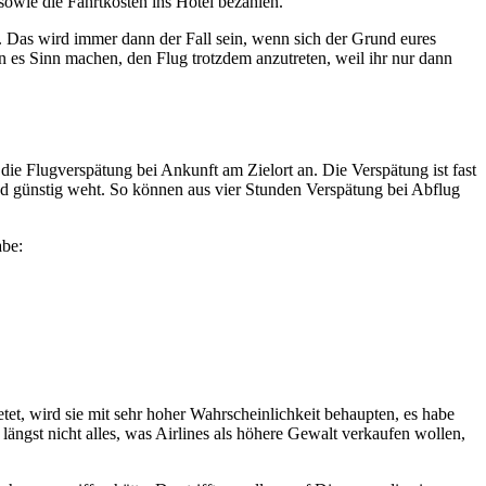
sowie die Fahrtkosten ins Hotel bezahlen.
n. Das wird immer dann der Fall sein, wenn sich der Grund eures
nn es Sinn machen, den Flug trotzdem anzutreten, weil ihr nur dann
ie Flugverspätung bei Ankunft am Zielort an. Die Verspätung ist fast
nd günstig weht. So können aus vier Stunden Verspätung bei Abflug
abe:
et, wird sie mit sehr hoher Wahrscheinlichkeit behaupten, es habe
ängst nicht alles, was Airlines als höhere Gewalt verkaufen wollen,