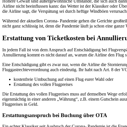
Höhere Gewalt sind außergewöhnliche Umstände, die sich auch dann nic
Airline nicht beeinflussen kann: das Wetter ist der Klassiker oder 
die Airline sagt, die Verspätung sei durch heftige Windböen verursacht
Während der aktuellen Corona- Pandemie gehen die Gerichte großteil
nicht ganz schlüssig ist, denn die Pandemie läuft ja schon eine ganze 
Erstattung von Ticketkosten bei Annullier
In jedem Fall ist von dem Anspruch auf Entschädigung bei Flugverspät
Annullierung kommt es nicht darauf an, warum die Airline den Flug st
Eine Entschädigung gibt es zwar nur, wenn die Airline die Stornierung
Fluggastrechteverordnung auch eindeutig. Ihr habt nach Art. 8 der 
kostenfreie Umbuchung auf einen Flug eurer Wahl oder
Erstattung des vollen Flugpreises
Die Erstattung des vollen Flugpreises muss auf demselben Wege erfol
eigenmächtig in einer anderen „Währung“, z.B. einem Gutschein ausz
Flugpreises in Geld.
Erstattungsanspruch bei Buchung über OTA
Ein echter Klassiker seit Ausbruch der Corona- Pandemie ist die Fra