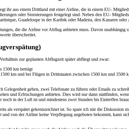
gt ihr aus einem Drittland mit einer Airline, die in einem EU- Mitglied
ierungen oder Stornierungen festgelegt sind. Neben den EU- Mitgliedss
artinique, Guadeloupe in der Karibik oder Madeira, den Kanaren oder
eistungen, die die Airline vor Abflug anbieten muss. Davon unabhängig 
werte überschreitet.
lugverspätung)
erhältnis zur geplanten Abflugzeit später abfliegt und zwar:
s 1500 km beträgt
r 1500 km und bei Flügen in Drittstaaten zwischen 1500 km und 3500 
ch Gelegenheit geben, zwei Telefonate zu führen oder Emails zu schre
 und Erfrischungen anbieten. Dies wird nur dann stattfinden, wenn v
 noch in der Luft ist und mindestens zwei Stunden bis Eintreffen brau
reits als verspätet gekennzeichnet ist. So spare ich mir die Diskussio
at und von der Airline keine Verpflegung angeboten bekommt, kann sic