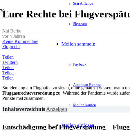
Star Alliance
Eure Rechte bei Flugverspät
Skyteam
Kai Berke
vor 4 Jahren
Keine Kommentare
Meilen sammeln
Flugrecht
Teilen
Twittern
Payback
Teilen
Teilen
Teilen
American Express
Stundenlang am Flughafen zu sitzen, ohne genau zu wissen, wann und 
Fluggastrechteverordnung
zu. Während der Pandemie wurde zudem au
Punkte mal zusammen.
Meilen kaufen
Inhaltsverzeichnis
Anzeigen
Meilen einlösen
Entschädigung bei Flugverspätung – Flug