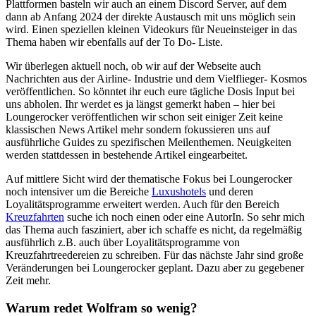
Plattformen basteln wir auch an einem Discord Server, auf dem
dann ab Anfang 2024 der direkte Austausch mit uns möglich sein
wird. Einen speziellen kleinen Videokurs für Neueinsteiger in das
Thema haben wir ebenfalls auf der To Do- Liste.
Wir überlegen aktuell noch, ob wir auf der Webseite auch
Nachrichten aus der Airline- Industrie und dem Vielflieger- Kosmos
veröffentlichen. So könntet ihr euch eure tägliche Dosis Input bei
uns abholen. Ihr werdet es ja längst gemerkt haben – hier bei
Loungerocker veröffentlichen wir schon seit einiger Zeit keine
klassischen News Artikel mehr sondern fokussieren uns auf
ausführliche Guides zu spezifischen Meilenthemen. Neuigkeiten
werden stattdessen in bestehende Artikel eingearbeitet.
Auf mittlere Sicht wird der thematische Fokus bei Loungerocker
noch intensiver um die Bereiche
Luxushotels
und deren
Loyalitätsprogramme erweitert werden. Auch für den Bereich
Kreuzfahrten
suche ich noch einen oder eine AutorIn. So sehr mich
das Thema auch fasziniert, aber ich schaffe es nicht, da regelmäßig
ausführlich z.B. auch über Loyalitätsprogramme von
Kreuzfahrtreedereien zu schreiben. Für das nächste Jahr sind große
Veränderungen bei Loungerocker geplant. Dazu aber zu gegebener
Zeit mehr.
Warum redet Wolfram so wenig?