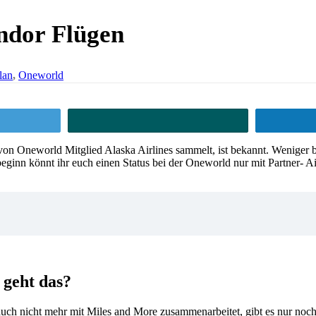
ndor Flügen
lan
,
Oneworld
ttern
Teilen
n Oneworld Mitglied Alaska Airlines sammelt, ist bekannt. Weniger be
inn könnt ihr euch einen Status bei der Oneworld nur mit Partner- Airl
geht das?
auch nicht mehr mit Miles and More zusammenarbeitet, gibt es nur no