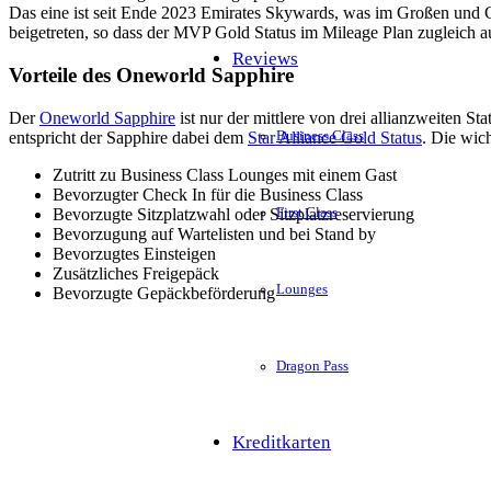
Das eine ist seit Ende 2023 Emirates Skywards, was im Großen und Ga
beigetreten, so dass der MVP Gold Status im Mileage Plan zugleich 
Reviews
Vorteile des Oneworld Sapphire
Der
Oneworld Sapphire
ist nur der mittlere von drei allianzweiten S
entspricht der Sapphire dabei dem
Star Alliance Gold Status
. Die wich
Business Class
Zutritt zu Business Class Lounges mit einem Gast
Bevorzugter Check In für die Business Class
Bevorzugte Sitzplatzwahl oder Sitzplatzreservierung
First Class
Bevorzugung auf Wartelisten und bei Stand by
Bevorzugtes Einsteigen
Zusätzliches Freigepäck
Lounges
Bevorzugte Gepäckbeförderung
Dragon Pass
Kreditkarten