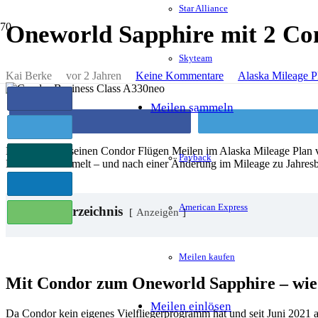
Star Alliance
Oneworld Sapphire mit 2 Co
Skyteam
Kai Berke
vor 2 Jahren
Keine Kommentare
Alaska Mileage P
Teilen
Meilen sammeln
Teilen
Twi
Twittern
Dass man mit seinen Condor Flügen Meilen im Alaska Mileage Plan vo
Teilen
Payback
Miles dort sammelt – und nach einer Änderung im Mileage zu Jahresbeg
Teilen
American Express
Inhaltsverzeichnis
Teilen
Anzeigen
Meilen kaufen
Mit Condor zum Oneworld Sapphire – wie 
Meilen einlösen
Da Condor kein eigenes Vielfliegerprogramm hat und seit Juni 2021 