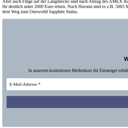
Aber auch Flüge auf der Langstrecke sind nach Abzug des AMEX Rabat
für deutlich unter 2000 Euro return. Nach Havana sind es z.B. 5065 M
dem Weg zum Oneworld Sapphire Status.
W
In unserem kostenlosen Meilenkurs für Einsteiger erhäl