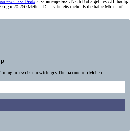
siness Class Deals
zusammengefasst. Nach Kuba geht es z.B. häufig
sogar 20.260 Meilen. Das ist bereits mehr als die halbe Miete auf
mp
nführung in jeweils ein wichtiges Thema rund um Meilen.