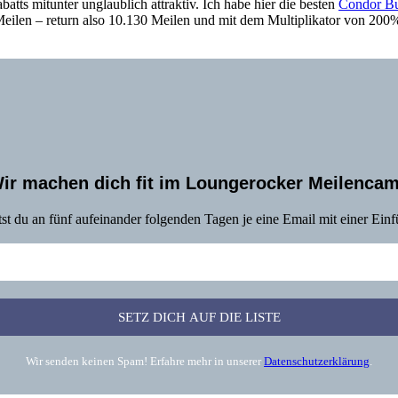
ts mitunter unglaublich attraktiv. Ich habe hier die besten
Condor Bu
eilen – return also 10.130 Meilen und mit dem Multiplikator von 200% 
ir machen dich fit im Loungerocker Meilenca
tst du an fünf aufeinander folgenden Tagen je eine Email mit einer Ei
Wir senden keinen Spam! Erfahre mehr in unserer
Datenschutzerklärung
.