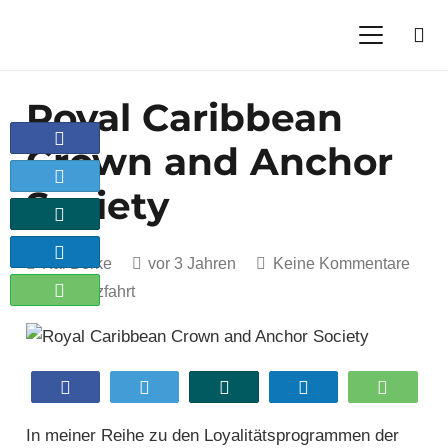
Royal Caribbean
Teilen
Crown and Anchor
Twittern
Society
Teilen
Teilen
Kai Berke
vor 3 Jahren
Keine Kommentare
Teilen
Kreuzfahrt
Teilen
Twittern
Teilen
Teilen
Teilen
In meiner Reihe zu den Loyalitätsprogrammen der