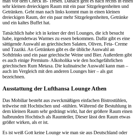
man vor dem Check In- Tresen. Danach geht es nach rechts in einen
sehr kleinen dreieckigen Raum mit ein paar Sitzgelegenheiten und
Getränken. Geht man nach links kommt man in einen kleinen
dreieckigen Raum, der ein paar mehr Sitzgelegenheiten, Getränke
und ein kaltes Buffet hat.
Tatsächlich habe ich in keiner der drei Lounges, die ich besucht
habe, irgendetwas Warmes zu essen bekommen. Dafür gibt es eine
sättigende Auswahl an griechischen Salaten, Oliven, Feta- Creme
und Tzaziki. An Getränken gibt es die übliche Auswahl an
Softdrinks und ein paar griechische Weine und Bier. Außerdem gibt
es auch einige Premium- Alkoholika wie den hochgefährlichen
griechischen Rum Metaxa. Die kulinairsche Auswahl kann man –
auch im Vergleich mit den anderen Lounges hier – als gut
bezeichnen.
Ausstattung der Lufthansa Lounge Athen
Das Mobiliar besteht aus zweckmäßigen einfachen Bistrostühlen,
teilweise mit Hochtischen und -stühlen. Während die Bestuhlung in
dem kleinen Raum sehr gedrängt wirkt, hat der größere Raum einen
halbrunden Hochtisch als Raumteiler, Dieser lässt den Raum etwas
größer wirken, als er ist.
Es ist weiß Gott keine Lounge wie man sie aus Deutschland oder