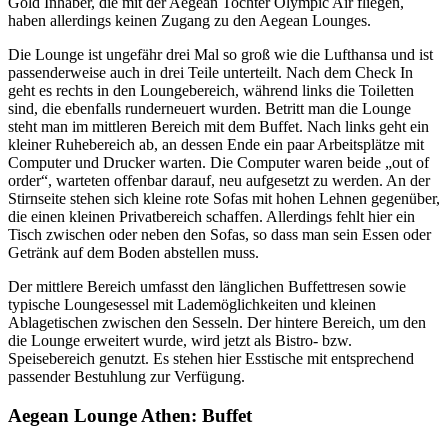
Gold Inhaber, die mit der Aegean Tochter Olympic Air fliegen,
haben allerdings keinen Zugang zu den Aegean Lounges.
Die Lounge ist ungefähr drei Mal so groß wie die Lufthansa und ist
passenderweise auch in drei Teile unterteilt. Nach dem Check In
geht es rechts in den Loungebereich, während links die Toiletten
sind, die ebenfalls runderneuert wurden. Betritt man die Lounge
steht man im mittleren Bereich mit dem Buffet. Nach links geht ein
kleiner Ruhebereich ab, an dessen Ende ein paar Arbeitsplätze mit
Computer und Drucker warten. Die Computer waren beide „out of
order“, warteten offenbar darauf, neu aufgesetzt zu werden. An der
Stirnseite stehen sich kleine rote Sofas mit hohen Lehnen gegenüber,
die einen kleinen Privatbereich schaffen. Allerdings fehlt hier ein
Tisch zwischen oder neben den Sofas, so dass man sein Essen oder
Getränk auf dem Boden abstellen muss.
Der mittlere Bereich umfasst den länglichen Buffettresen sowie
typische Loungesessel mit Lademöglichkeiten und kleinen
Ablagetischen zwischen den Sesseln. Der hintere Bereich, um den
die Lounge erweitert wurde, wird jetzt als Bistro- bzw.
Speisebereich genutzt. Es stehen hier Esstische mit entsprechend
passender Bestuhlung zur Verfügung.
Aegean Lounge Athen: Buffet