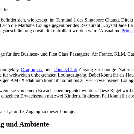
 Uhr
efindet sich, wie gesagt, im Terminal 1 des Singapore Changi. Direkt h
t sich die Marhaba Lounge gegenüber des Restaurant „Crystal Jade La 
angsbeschränkung ernsthaft kontrolliert worden wäre (Ausnahme
Prime
 für ihre Business- und First Class Passagiere: Air France, KLM, Catha
Loungekey,
Dragonpass
oder
Diners Club
Zugang zur Lounge. Natürlich 
ige für weltweiten unbegrenzten Loungezugang. Dabei könnt ihr als Ha
inzigen AMEX Platinum könnt ihr somit bis zu vier Erwachsenen Loungez
 wenn sie von einem Erwachsenen begleitet werden. Diese Regel wird n
en einzelnen Erwachsenen mit zwei Kindern. In diesem Fall könnt ihr ab
nals 1,2 und 3 Zugang zu dieser Lounge.
ng und Ambiente