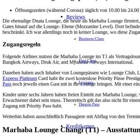
Öffnungszeiten (während Corona): täglich von 10.00 bis 24.00
Reviews
Die ehemalige Dnata Lounge, die heute als Marhaba Lounge firmiert, b
Gates hinauf auf die Lounge- Ebene (Mezzanine Level). Dort befinde
beschränkt. Ich war allerdings noch in keiner Lounge, wo diese Zug
Business Class
Zugangsregeln
Folgende Airlines nutzen die Marhaba Lounge im T1 als Vertragslounge
First Class
Bangkok Airways, Druk Air, and Myanmar Airways International.
Daneben haben auch Inhaber von Loungepässen wie Lounge Club, 
Express Platinum
Card habt ihr zwei kostenlose Priority Pässe Prest
Lounges
Pass
noch jeweils einen Gast mit in die Lounge bringen. Mit einer e
Kinder unter sechs Jahren haben freien Eintritt zur Marhaba Lounge,
Erwachsener dabei sein muss. Theoretisch gilt das also nicht für ein
Dragon Pass
Zugang mit Priority Pass habt.
Weiterhin haben ausschließlich Passagiere mit Abflug von den Termi
Kreditkarten
Marhaba Lounge Changi (T1) – Ausstattu