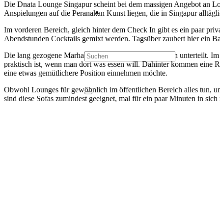
Die Dnata Lounge Singapur scheint bei dem massigen Angebot an Loung
Anspielungen auf die Peranakan Kunst liegen, die in Singapur alltägl
Im vorderen Bereich, gleich hinter dem Check In gibt es ein paar priv
Abendstunden Cocktails gemixt werden. Tagsüber zaubert hier ein Bari
Die lang gezogene Marhaba Lounge ist mit Raumteilern unterteilt. Im 
praktisch ist, wenn man dort was essen will. Dahinter kommen eine R
eine etwas gemütlichere Position einnehmen möchte.
Obwohl Lounges für gewöhnlich im öffentlichen Bereich alles tun, um
sind diese Sofas zumindest geeignet, mal für ein paar Minuten in si