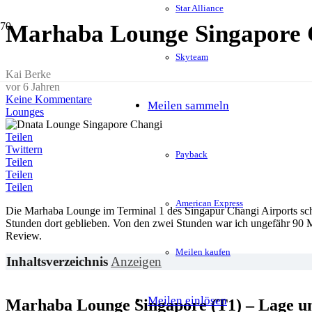
Star Alliance
Marhaba Lounge Singapore 
Skyteam
Kai Berke
vor 6 Jahren
Keine Kommentare
Meilen sammeln
Lounges
Teilen
Twittern
Payback
Teilen
Teilen
Teilen
American Express
Die Marhaba Lounge im Terminal 1 des Singapur Changi Airports schei
Stunden dort geblieben. Von den zwei Stunden war ich ungefähr 90 Mi
Review.
Meilen kaufen
Inhaltsverzeichnis
Anzeigen
Meilen einlösen
Marhaba Lounge Singapore (T1) – Lage u