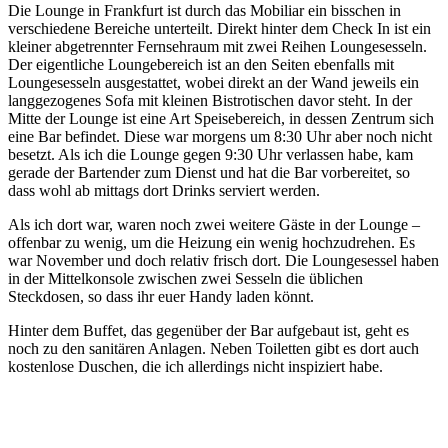
Die Lounge in Frankfurt ist durch das Mobiliar ein bisschen in
verschiedene Bereiche unterteilt. Direkt hinter dem Check In ist ein
kleiner abgetrennter Fernsehraum mit zwei Reihen Loungesesseln.
Der eigentliche Loungebereich ist an den Seiten ebenfalls mit
Loungesesseln ausgestattet, wobei direkt an der Wand jeweils ein
langgezogenes Sofa mit kleinen Bistrotischen davor steht. In der
Mitte der Lounge ist eine Art Speisebereich, in dessen Zentrum sich
eine Bar befindet. Diese war morgens um 8:30 Uhr aber noch nicht
besetzt. Als ich die Lounge gegen 9:30 Uhr verlassen habe, kam
gerade der Bartender zum Dienst und hat die Bar vorbereitet, so
dass wohl ab mittags dort Drinks serviert werden.
Als ich dort war, waren noch zwei weitere Gäste in der Lounge –
offenbar zu wenig, um die Heizung ein wenig hochzudrehen. Es
war November und doch relativ frisch dort. Die Loungesessel haben
in der Mittelkonsole zwischen zwei Sesseln die üblichen
Steckdosen, so dass ihr euer Handy laden könnt.
Hinter dem Buffet, das gegenüber der Bar aufgebaut ist, geht es
noch zu den sanitären Anlagen. Neben Toiletten gibt es dort auch
kostenlose Duschen, die ich allerdings nicht inspiziert habe.