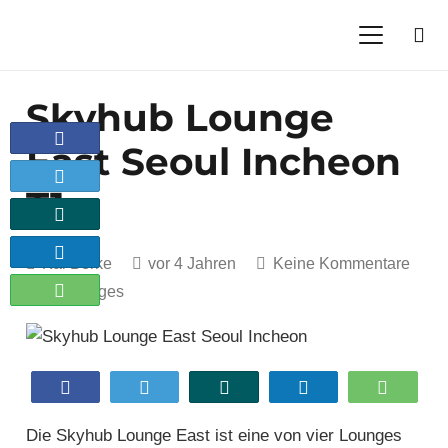
Skyhub Lounge
Teilen
East Seoul Incheon
Twittern
T1
Teilen
Teilen
Kai Berke
vor 4 Jahren
Keine Kommentare
Teilen
Lounges
Teilen
Twittern
Teilen
Teilen
Teilen
Die Skyhub Lounge East ist eine von vier Lounges