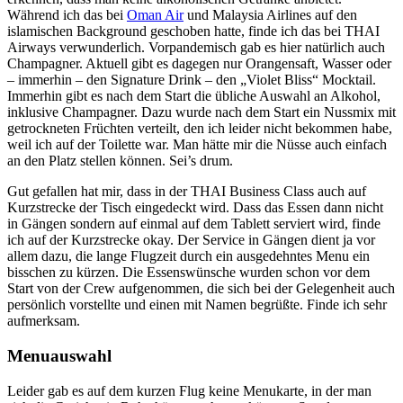
Während ich das bei
Oman Air
und Malaysia Airlines auf den
islamischen Background geschoben hatte, finde ich das bei THAI
Airways verwunderlich. Vorpandemisch gab es hier natürlich auch
Champagner. Aktuell gibt es dagegen nur Orangensaft, Wasser oder
– immerhin – den Signature Drink – den „Violet Bliss“ Mocktail.
Immerhin gibt es nach dem Start die übliche Auswahl an Alkohol,
inklusive Champagner. Dazu wurde nach dem Start ein Nussmix mit
getrockneten Früchten verteilt, den ich leider nicht bekommen habe,
weil ich auf der Toilette war. Man hätte mir die Nüsse auch einfach
an den Platz stellen können. Sei’s drum.
Gut gefallen hat mir, dass in der THAI Business Class auch auf
Kurzstrecke der Tisch eingedeckt wird. Dass das Essen dann nicht
in Gängen sondern auf einmal auf dem Tablett serviert wird, finde
ich auf der Kurzstrecke okay. Der Service in Gängen dient ja vor
allem dazu, die lange Flugzeit durch ein ausgedehntes Menu ein
bisschen zu kürzen. Die Essenswünsche wurden schon vor dem
Start von der Crew aufgenommen, die sich bei der Gelegenheit auch
persönlich vorstellte und einen mit Namen begrüßte. Finde ich sehr
aufmerksam.
Menuauswahl
Leider gab es auf dem kurzen Flug keine Menukarte, in der man