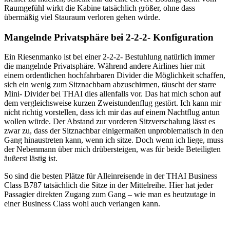
Raumgefühl wirkt die Kabine tatsächlich größer, ohne dass
übermäßig viel Stauraum verloren gehen würde.
Mangelnde Privatsphäre bei 2-2-2- Konfiguration
Ein Riesenmanko ist bei einer 2-2-2- Bestuhlung natürlich immer
die mangelnde Privatsphäre. Während andere Airlines hier mit
einem ordentlichen hochfahrbaren Divider die Möglichkeit schaffen,
sich ein wenig zum Sitznachbarn abzuschirmen, täuscht der starre
Mini- Divider bei THAI dies allenfalls vor. Das hat mich schon auf
dem vergleichsweise kurzen Zweistundenflug gestört. Ich kann mir
nicht richtig vorstellen, dass ich mir das auf einem Nachtflug antun
wollen würde. Der Abstand zur vorderen Sitzverschalung lässt es
zwar zu, dass der Sitznachbar einigermaßen unproblematisch in den
Gang hinaustreten kann, wenn ich sitze. Doch wenn ich liege, muss
der Nebenmann über mich drübersteigen, was für beide Beteiligten
äußerst lästig ist.
So sind die besten Plätze für Alleinreisende in der THAI Business
Class B787 tatsächlich die Sitze in der Mittelreihe. Hier hat jeder
Passagier direkten Zugang zum Gang – wie man es heutzutage in
einer Business Class wohl auch verlangen kann.