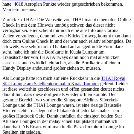
hatte, 4018 Aeroplan Punkte wieder gutgeschrieben bekommen.
Man lernt nie aus.
Zurück zu THAI: Die Webseite von THAI macht einem den Online
Check In mit dem Hinweis unnötig schwer, das dieser nicht
verfügbar sei. Hier scheint mir noch eine alte Info aus Corona-
Zeiten vorzuliegen, denn mit zwei Klicks Umweg kommt man dann
doch zum Online Check In und der war auch relativ reibungslos. Da
ich weiß, wie sehr man in Thailand auf ausgedruckte Formulare
steht, habe ich mir die Bordkarte in Kuala Lumpur am
Transitschalter von THAI Airways dann noch mal ausdrucken
lassen. Ist auch wirklich einfacher, als die Bordkarte auf einem
Handy Display andauernd größer ziehen zu müssen.
Als Lounge hatte ich mich auf eine Rückkehr in die
THAI Royal
Silk Lounge am Satelitenterminal in Kuala Lumpur
gefreut. Leider
ist diese weiterhin geschlossen und offen gestanden deutet nichts
darauf hin, dass diese dort jemals wieder öffnen könnte. Der
gesamte Bereich, wo vorher die Singapore Airlines Silverkris
Lounge und die THAI Lounge waren, ist eine riesige Baustelle.
Hier entsteht – das legen die Plakate dort jedenfalls nahe – ein
großes Hardrock Cafe. Damit entfallen die einzigen beiden Star
Alliance Lounges in der malayischen Hauptstadt mutmaßlich
dauerhaft. Als Ersatz wird man in die Plaza Premium Lounge im
Sateliten eingeladen.