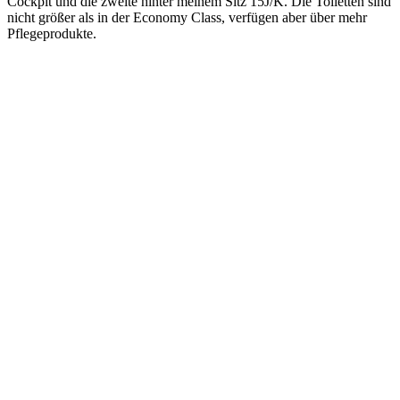
Cockpit und die zweite hinter meinem Sitz 15J/K. Die Toiletten sind
nicht größer als in der Economy Class, verfügen aber über mehr
Pflegeprodukte.