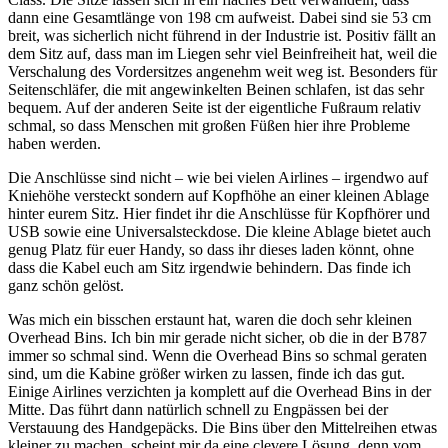
dann eine Gesamtlänge von 198 cm aufweist. Dabei sind sie 53 cm
breit, was sicherlich nicht führend in der Industrie ist. Positiv fällt an
dem Sitz auf, dass man im Liegen sehr viel Beinfreiheit hat, weil die
Verschalung des Vordersitzes angenehm weit weg ist. Besonders für
Seitenschläfer, die mit angewinkelten Beinen schlafen, ist das sehr
bequem. Auf der anderen Seite ist der eigentliche Fußraum relativ
schmal, so dass Menschen mit großen Füßen hier ihre Probleme
haben werden.
Die Anschlüsse sind nicht – wie bei vielen Airlines – irgendwo auf
Kniehöhe versteckt sondern auf Kopfhöhe an einer kleinen Ablage
hinter eurem Sitz. Hier findet ihr die Anschlüsse für Kopfhörer und
USB sowie eine Universalsteckdose. Die kleine Ablage bietet auch
genug Platz für euer Handy, so dass ihr dieses laden könnt, ohne
dass die Kabel euch am Sitz irgendwie behindern. Das finde ich
ganz schön gelöst.
Was mich ein bisschen erstaunt hat, waren die doch sehr kleinen
Overhead Bins. Ich bin mir gerade nicht sicher, ob die in der B787
immer so schmal sind. Wenn die Overhead Bins so schmal geraten
sind, um die Kabine größer wirken zu lassen, finde ich das gut.
Einige Airlines verzichten ja komplett auf die Overhead Bins in der
Mitte. Das führt dann natürlich schnell zu Engpässen bei der
Verstauung des Handgepäcks. Die Bins über den Mittelreihen etwas
kleiner zu machen, scheint mir da eine clevere Lösung, denn vom