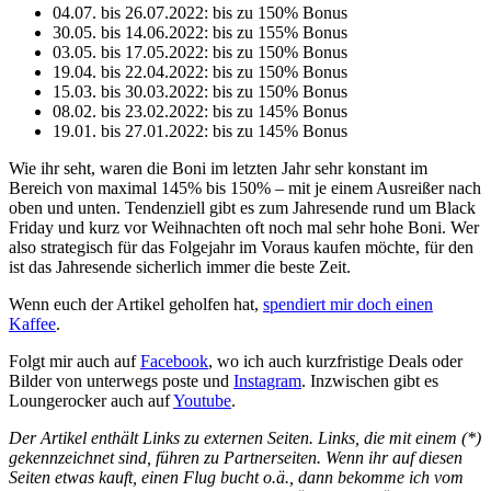
04.07. bis 26.07.2022: bis zu 150% Bonus
30.05. bis 14.06.2022: bis zu 155% Bonus
03.05. bis 17.05.2022: bis zu 150% Bonus
19.04. bis 22.04.2022: bis zu 150% Bonus
15.03. bis 30.03.2022: bis zu 150% Bonus
08.02. bis 23.02.2022: bis zu 145% Bonus
19.01. bis 27.01.2022: bis zu 145% Bonus
Wie ihr seht, waren die Boni im letzten Jahr sehr konstant im
Bereich von maximal 145% bis 150% – mit je einem Ausreißer nach
oben und unten. Tendenziell gibt es zum Jahresende rund um Black
Friday und kurz vor Weihnachten oft noch mal sehr hohe Boni. Wer
also strategisch für das Folgejahr im Voraus kaufen möchte, für den
ist das Jahresende sicherlich immer die beste Zeit.
Wenn euch der Artikel geholfen hat,
spendiert mir doch einen
Kaffee
.
Folgt mir auch auf
Facebook
, wo ich auch kurzfristige Deals oder
Bilder von unterwegs poste und
Instagram
. Inzwischen gibt es
Loungerocker auch auf
Youtube
.
Der Artikel enthält Links zu externen Seiten. Links, die mit einem (*)
gekennzeichnet sind, führen zu Partnerseiten. Wenn ihr auf diesen
Seiten etwas kauft, einen Flug bucht o.ä., dann bekomme ich vom