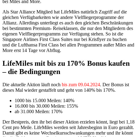
bei Miles and More.
Als Star Alliance Mitglied hat LifeMiles natürlich Zugriff auf die
gleichen Verfügbarkeiten wie andere Vielfliegerprogramme der
Allianz. Allerdings unterliegt es auch den gleichen Beschränkungen
bei bestimmten Premium- Reiseklassen, die nur den Mitgliedern des
eigenen Vielfliegerprogramms zur Verfügung stehen. So ist die
Singapore Airlines First Class Suites nur bei Krisflyer zu buchen
und die Lufthansa First Class bei allen Programmen außer Miles and
More erst 14 Tage vor Abflug.
LifeMiles mit bis zu 170% Bonus kaufen
– die Bedingungen
Die aktuelle Aktion läuft noch
bis zum 09.04.2024
. Der Bonus ist
dieses Mal wieder gestaffelt und geht von 140% bis 170%.
1000 bis 15.000 Meilen: 140%
16.000 bis 30.000 Meilen: 155%
ab 31.000 Meilen: 170%
Der Bestpreis, den ihr bei dieser Aktion erzielen könnt, liegt bei 1,18
Cent pro Meile. LifeMiles werden seit Jahresbeginn in Euro gezahlt.
Damit gibt es keine Wechselkursschwankungen mehr und ihr könnt