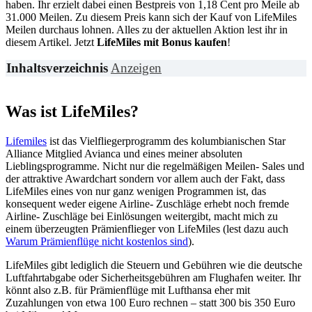
haben. Ihr erzielt dabei einen Bestpreis von 1,18 Cent pro Meile ab
31.000 Meilen. Zu diesem Preis kann sich der Kauf von LifeMiles
Meilen durchaus lohnen. Alles zu der aktuellen Aktion lest ihr in
diesem Artikel. Jetzt
LifeMiles mit Bonus kaufen
!
Inhaltsverzeichnis
Anzeigen
Was ist LifeMiles?
Lifemiles
ist das Vielfliegerprogramm des kolumbianischen Star
Alliance Mitglied Avianca und eines meiner absoluten
Lieblingsprogramme. Nicht nur die regelmäßigen Meilen- Sales und
der attraktive Awardchart sondern vor allem auch der Fakt, dass
LifeMiles eines von nur ganz wenigen Programmen ist, das
konsequent weder eigene Airline- Zuschläge erhebt noch fremde
Airline- Zuschläge bei Einlösungen weitergibt, macht mich zu
einem überzeugten Prämienflieger von LifeMiles (lest dazu auch
Warum Prämienflüge nicht kostenlos sind
).
LifeMiles gibt lediglich die Steuern und Gebühren wie die deutsche
Luftfahrtabgabe oder Sicherheitsgebühren am Flughafen weiter. Ihr
könnt also z.B. für Prämienflüge mit Lufthansa eher mit
Zuzahlungen von etwa 100 Euro rechnen – statt 300 bis 350 Euro