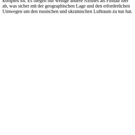
komplett tot. Es fliegen nur wenige andere Airlines als Finnair hier
ab, was sicher mit der geographischen Lage und den erforderlichen
Umwegen um den russischen und ukrainischen Luftraum zu tun hat.