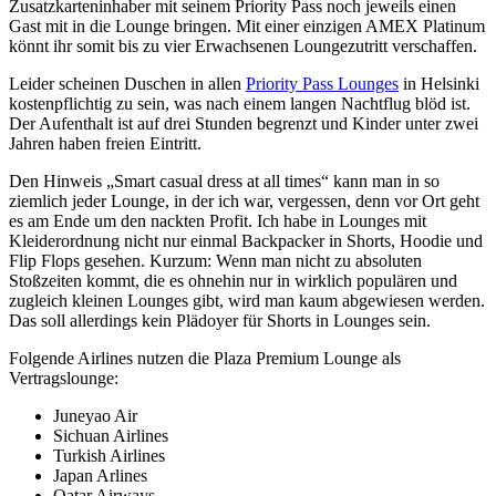
Zusatzkarteninhaber mit seinem Priority Pass noch jeweils einen
Gast mit in die Lounge bringen. Mit einer einzigen AMEX Platinum
könnt ihr somit bis zu vier Erwachsenen Loungezutritt verschaffen.
Leider scheinen Duschen in allen
Priority Pass Lounges
in Helsinki
kostenpflichtig zu sein, was nach einem langen Nachtflug blöd ist.
Der Aufenthalt ist auf drei Stunden begrenzt und Kinder unter zwei
Jahren haben freien Eintritt.
Den Hinweis „Smart casual dress at all times“ kann man in so
ziemlich jeder Lounge, in der ich war, vergessen, denn vor Ort geht
es am Ende um den nackten Profit. Ich habe in Lounges mit
Kleiderordnung nicht nur einmal Backpacker in Shorts, Hoodie und
Flip Flops gesehen. Kurzum: Wenn man nicht zu absoluten
Stoßzeiten kommt, die es ohnehin nur in wirklich populären und
zugleich kleinen Lounges gibt, wird man kaum abgewiesen werden.
Das soll allerdings kein Plädoyer für Shorts in Lounges sein.
Folgende Airlines nutzen die Plaza Premium Lounge als
Vertragslounge:
Juneyao Air
Sichuan Airlines
Turkish Airlines
Japan Arlines
Qatar Airways