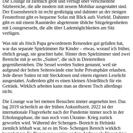
Die Lounge ist ziemlich groß und verfügt über verschiedene
Sitzbereiche, die alle modern mit neuem Mobiliar ausgestattet sind.
Der Essensbereich ist recht großzügig und dahinter an der riesigen
Fensterfront gibt es bequeme Sofas mit Blick aufs Vorfeld. Dahinter
gibt es mit einem Raumteiler abgetrennte übliche Sitzgelegenheiten
mit Loungesesseln, die alle über Lademöglichkeiten am Sitz
verfügen.
Was mir als frisch Papa gewordenem Reisenden gut gefallen hat,
war das separate Spielzimmer für Kinder – etwas, worauf ich früher,
ehrlich gesagt, nie geachtet habe. Hinter dem Spielzimmer sind zwei
Bereiche mit je sechs „Suiten“, die sich in Dreierreihen
gegenüberstehen. Die Sessel werden Suiten genannt, weil sie
aufgrund der hohen Seitenwände eine hohe Privatsphäre erlauben.
Jede dieser Suiten ist mit Steckdosen und einem eigenen Leselicht
ausgestattet. Außerdem gibt es einen kleinen Abstelltisch für ein
Getränk. Wirklich arbeiten kann man an diesem Tisch allerdings
nicht.
Die Lounge war bei meinen Besuchen immer angenehm leer. Das
lag 2019 sicherlich an der frühen Ankunftszeit. 2022 ist der
internationale Flugverkehr nach der Pandemie immer noch in der
Erholungsphase, die nun noch vom Ukraine- Krieg zurück
geworfen wird. Während der Schengen- Bereich in Helsinki
ziemlich lebhaft war, ist es im Non- Schengen Bereich wirklich