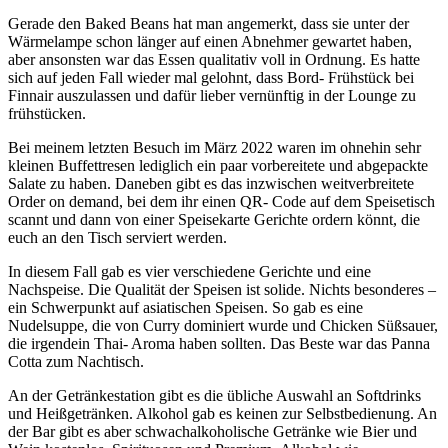
Gerade den Baked Beans hat man angemerkt, dass sie unter der
Wärmelampe schon länger auf einen Abnehmer gewartet haben,
aber ansonsten war das Essen qualitativ voll in Ordnung. Es hatte
sich auf jeden Fall wieder mal gelohnt, dass Bord- Frühstück bei
Finnair auszulassen und dafür lieber vernünftig in der Lounge zu
frühstücken.
Bei meinem letzten Besuch im März 2022 waren im ohnehin sehr
kleinen Buffettresen lediglich ein paar vorbereitete und abgepackte
Salate zu haben. Daneben gibt es das inzwischen weitverbreitete
Order on demand, bei dem ihr einen QR- Code auf dem Speisetisch
scannt und dann von einer Speisekarte Gerichte ordern könnt, die
euch an den Tisch serviert werden.
In diesem Fall gab es vier verschiedene Gerichte und eine
Nachspeise. Die Qualität der Speisen ist solide. Nichts besonderes –
ein Schwerpunkt auf asiatischen Speisen. So gab es eine
Nudelsuppe, die von Curry dominiert wurde und Chicken Süßsauer,
die irgendein Thai- Aroma haben sollten. Das Beste war das Panna
Cotta zum Nachtisch.
An der Getränkestation gibt es die übliche Auswahl an Softdrinks
und Heißgetränken. Alkohol gab es keinen zur Selbstbedienung. An
der Bar gibt es aber schwachalkoholische Getränke wie Bier und