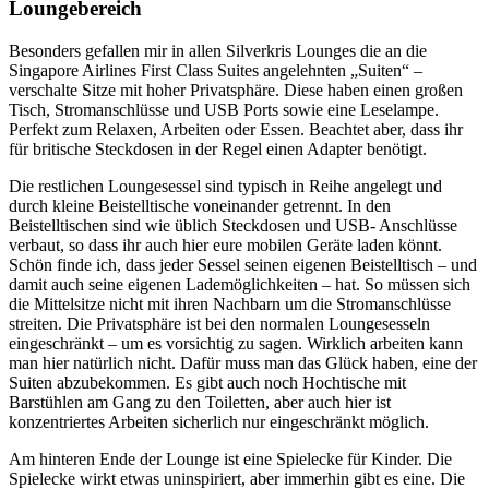
Loungebereich
Besonders gefallen mir in allen Silverkris Lounges die an die
Singapore Airlines First Class Suites angelehnten „Suiten“ –
verschalte Sitze mit hoher Privatsphäre. Diese haben einen großen
Tisch, Stromanschlüsse und USB Ports sowie eine Leselampe.
Perfekt zum Relaxen, Arbeiten oder Essen. Beachtet aber, dass ihr
für britische Steckdosen in der Regel einen Adapter benötigt.
Die restlichen Loungesessel sind typisch in Reihe angelegt und
durch kleine Beistelltische voneinander getrennt. In den
Beistelltischen sind wie üblich Steckdosen und USB- Anschlüsse
verbaut, so dass ihr auch hier eure mobilen Geräte laden könnt.
Schön finde ich, dass jeder Sessel seinen eigenen Beistelltisch – und
damit auch seine eigenen Lademöglichkeiten – hat. So müssen sich
die Mittelsitze nicht mit ihren Nachbarn um die Stromanschlüsse
streiten. Die Privatsphäre ist bei den normalen Loungesesseln
eingeschränkt – um es vorsichtig zu sagen. Wirklich arbeiten kann
man hier natürlich nicht. Dafür muss man das Glück haben, eine der
Suiten abzubekommen. Es gibt auch noch Hochtische mit
Barstühlen am Gang zu den Toiletten, aber auch hier ist
konzentriertes Arbeiten sicherlich nur eingeschränkt möglich.
Am hinteren Ende der Lounge ist eine Spielecke für Kinder. Die
Spielecke wirkt etwas uninspiriert, aber immerhin gibt es eine. Die