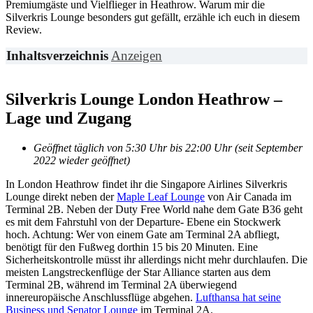
Premiumgäste und Vielflieger in Heathrow. Warum mir die
Silverkris Lounge besonders gut gefällt, erzähle ich euch in diesem
Review.
Inhaltsverzeichnis
Anzeigen
Silverkris Lounge London Heathrow –
Lage und Zugang
Geöffnet täglich von 5:30 Uhr bis 22:00 Uhr (seit September
2022 wieder geöffnet)
In London Heathrow findet ihr die Singapore Airlines Silverkris
Lounge direkt neben der
Maple Leaf Lounge
von Air Canada im
Terminal 2B. Neben der Duty Free World nahe dem Gate B36 geht
es mit dem Fahrstuhl von der Departure- Ebene ein Stockwerk
hoch. Achtung: Wer von einem Gate am Terminal 2A abfliegt,
benötigt für den Fußweg dorthin 15 bis 20 Minuten. Eine
Sicherheitskontrolle müsst ihr allerdings nicht mehr durchlaufen. Die
meisten Langstreckenflüge der Star Alliance starten aus dem
Terminal 2B, während im Terminal 2A überwiegend
innereuropäische Anschlussflüge abgehen.
Lufthansa hat seine
Business und Senator Lounge
im Terminal 2A.