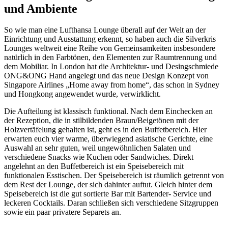
und Ambiente
So wie man eine Lufthansa Lounge überall auf der Welt an der
Einrichtung und Ausstattung erkennt, so haben auch die Silverkris
Lounges weltweit eine Reihe von Gemeinsamkeiten insbesondere
natürlich in den Farbtönen, den Elementen zur Raumtrennung und
dem Mobiliar. In London hat die Architektur- und Desingschmiede
ONG&ONG Hand angelegt und das neue Design Konzept von
Singapore Airlines „Home away from home“, das schon in Sydney
und Hongkong angewendet wurde, verwirklicht.
Die Aufteilung ist klassisch funktional. Nach dem Einchecken an
der Rezeption, die in stilbildenden Braun/Beigetönen mit der
Holzvertäfelung gehalten ist, geht es in den Buffetbereich. Hier
erwarten euch vier warme, überwiegend asiatische Gerichte, eine
Auswahl an sehr guten, weil ungewöhnlichen Salaten und
verschiedene Snacks wie Kuchen oder Sandwiches. Direkt
angelehnt an den Buffetbereich ist ein Speisebereich mit
funktionalen Esstischen. Der Speisebereich ist räumlich getrennt von
dem Rest der Lounge, der sich dahinter auftut. Gleich hinter dem
Speisebereich ist die gut sortierte Bar mit Bartender- Service und
leckeren Cocktails. Daran schließen sich verschiedene Sitzgruppen
sowie ein paar privatere Separets an.