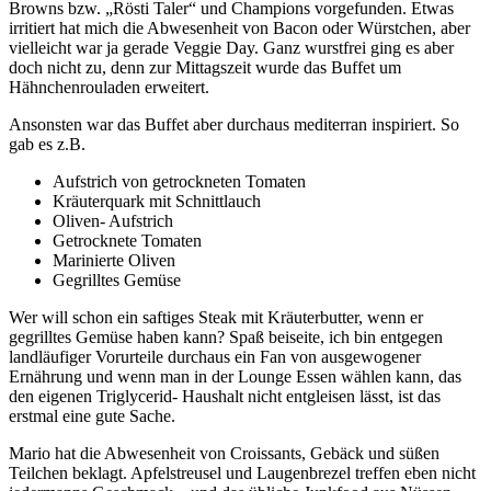
Browns bzw. „Rösti Taler“ und Champions vorgefunden. Etwas
irritiert hat mich die Abwesenheit von Bacon oder Würstchen, aber
vielleicht war ja gerade Veggie Day. Ganz wurstfrei ging es aber
doch nicht zu, denn zur Mittagszeit wurde das Buffet um
Hähnchenrouladen erweitert.
Ansonsten war das Buffet aber durchaus mediterran inspiriert. So
gab es z.B.
Aufstrich von getrockneten Tomaten
Kräuterquark mit Schnittlauch
Oliven- Aufstrich
Getrocknete Tomaten
Marinierte Oliven
Gegrilltes Gemüse
Wer will schon ein saftiges Steak mit Kräuterbutter, wenn er
gegrilltes Gemüse haben kann? Spaß beiseite, ich bin entgegen
landläufiger Vorurteile durchaus ein Fan von ausgewogener
Ernährung und wenn man in der Lounge Essen wählen kann, das
den eigenen Triglycerid- Haushalt nicht entgleisen lässt, ist das
erstmal eine gute Sache.
Mario hat die Abwesenheit von Croissants, Gebäck und süßen
Teilchen beklagt. Apfelstreusel und Laugenbrezel treffen eben nicht