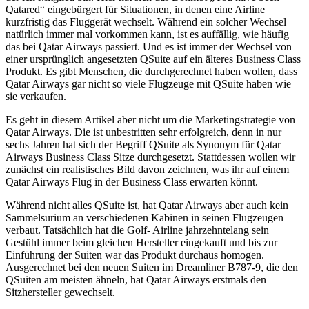
Qatared“ eingebürgert für Situationen, in denen eine Airline
kurzfristig das Fluggerät wechselt. Während ein solcher Wechsel
natürlich immer mal vorkommen kann, ist es auffällig, wie häufig
das bei Qatar Airways passiert. Und es ist immer der Wechsel von
einer ursprünglich angesetzten QSuite auf ein älteres Business Class
Produkt. Es gibt Menschen, die durchgerechnet haben wollen, dass
Qatar Airways gar nicht so viele Flugzeuge mit QSuite haben wie
sie verkaufen.
Es geht in diesem Artikel aber nicht um die Marketingstrategie von
Qatar Airways. Die ist unbestritten sehr erfolgreich, denn in nur
sechs Jahren hat sich der Begriff QSuite als Synonym für Qatar
Airways Business Class Sitze durchgesetzt. Stattdessen wollen wir
zunächst ein realistisches Bild davon zeichnen, was ihr auf einem
Qatar Airways Flug in der Business Class erwarten könnt.
Während nicht alles QSuite ist, hat Qatar Airways aber auch kein
Sammelsurium an verschiedenen Kabinen in seinen Flugzeugen
verbaut. Tatsächlich hat die Golf- Airline jahrzehntelang sein
Gestühl immer beim gleichen Hersteller eingekauft und bis zur
Einführung der Suiten war das Produkt durchaus homogen.
Ausgerechnet bei den neuen Suiten im Dreamliner B787-9, die den
QSuiten am meisten ähneln, hat Qatar Airways erstmals den
Sitzhersteller gewechselt.