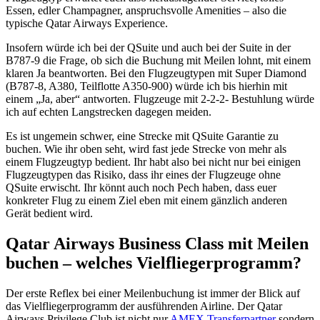
Essen, edler Champagner, anspruchsvolle Amenities – also die
typische Qatar Airways Experience.
Insofern würde ich bei der QSuite und auch bei der Suite in der
B787-9 die Frage, ob sich die Buchung mit Meilen lohnt, mit einem
klaren Ja beantworten. Bei den Flugzeugtypen mit Super Diamond
(B787-8, A380, Teilflotte A350-900) würde ich bis hierhin mit
einem „Ja, aber“ antworten. Flugzeuge mit 2-2-2- Bestuhlung würde
ich auf echten Langstrecken dagegen meiden.
Es ist ungemein schwer, eine Strecke mit QSuite Garantie zu
buchen. Wie ihr oben seht, wird fast jede Strecke von mehr als
einem Flugzeugtyp bedient. Ihr habt also bei nicht nur bei einigen
Flugzeugtypen das Risiko, dass ihr eines der Flugzeuge ohne
QSuite erwischt. Ihr könnt auch noch Pech haben, dass euer
konkreter Flug zu einem Ziel eben mit einem gänzlich anderen
Gerät bedient wird.
Qatar Airways Business Class mit Meilen
buchen – welches Vielfliegerprogramm?
Der erste Reflex bei einer Meilenbuchung ist immer der Blick auf
das Vielfliegerprogramm der ausführenden Airline. Der Qatar
Airways Privilege Club ist nicht nur
AMEX Transferpartner
sondern