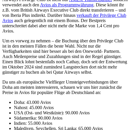
verwendet auch den
Avios als Programmwährung
. Diese könnt ihr
z.B. vom British Airways Executive Club direkt transferieren – und
von Iberia Plus indirekt. Darüber hinaus
verkauft der Privilege Club
Avios
auch gelegentlich mit einem Bonus. Der Bestpreis
unterschreitet dabei aber nicht mehr die Marke von 1,4 Cent pro
Avios.
Um es vorweg zu nehmen – die Buchung über den Privilege Club
ist in den meisten Fällen die beste Wahl. Nicht nur die
Verfügbarkeiten sind hier besser als bei den Oneworld- Partnern.
Auch Meilenpreise und Zuzahlungen sind in der Regel günstiger.
Einen Blick lohnt bestenfalls noch Cathay, doch seit der Entwertung
im Oktober 2024 sind zumindest Langstrecken dort nicht mehr
günstiger zu buchen als bei Qatar Airways selbst.
Da uns als europäische Vielflieger Umsteigeverbindungen über
Doha am meisten interessieren, schauen wir uns hier zunächst die
Preise in Avios für populäre Flüge ab Deutschland an:
Doha: 43.000 Avios
Nahost: 45.000 Avios
USA (Ost- und Westküste): 90.000 Avios
Südamerika: 90.000 Avios
Indien: 55.000 Avios
Malediven, Seychellen, Sri Lanka: 65.000 Avios