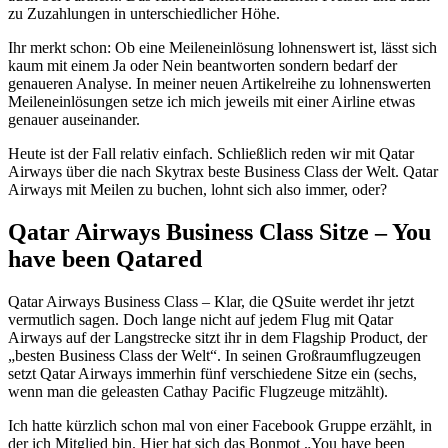
zu Zuzahlungen in unterschiedlicher Höhe.
Ihr merkt schon: Ob eine Meileneinlösung lohnenswert ist, lässt sich
kaum mit einem Ja oder Nein beantworten sondern bedarf der
genaueren Analyse. In meiner neuen Artikelreihe zu lohnenswerten
Meileneinlösungen setze ich mich jeweils mit einer Airline etwas
genauer auseinander.
Heute ist der Fall relativ einfach. Schließlich reden wir mit Qatar
Airways über die nach Skytrax beste Business Class der Welt. Qatar
Airways mit Meilen zu buchen, lohnt sich also immer, oder?
Qatar Airways Business Class Sitze – You
have been Qatared
Qatar Airways Business Class – Klar, die QSuite werdet ihr jetzt
vermutlich sagen. Doch lange nicht auf jedem Flug mit Qatar
Airways auf der Langstrecke sitzt ihr in dem Flagship Product, der
„besten Business Class der Welt“. In seinen Großraumflugzeugen
setzt Qatar Airways immerhin fünf verschiedene Sitze ein (sechs,
wenn man die geleasten Cathay Pacific Flugzeuge mitzählt).
Ich hatte kürzlich schon mal von einer Facebook Gruppe erzählt, in
der ich Mitglied bin. Hier hat sich das Bonmot „You have been