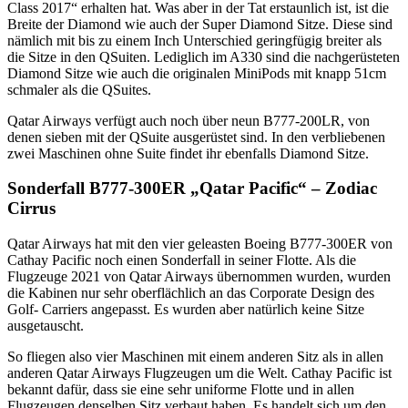
Class 2017“ erhalten hat. Was aber in der Tat erstaunlich ist, ist die
Breite der Diamond wie auch der Super Diamond Sitze. Diese sind
nämlich mit bis zu einem Inch Unterschied geringfügig breiter als
die Sitze in den QSuiten. Lediglich im A330 sind die nachgerüsteten
Diamond Sitze wie auch die originalen MiniPods mit knapp 51cm
schmaler als die QSuites.
Qatar Airways verfügt auch noch über neun B777-200LR, von
denen sieben mit der QSuite ausgerüstet sind. In den verbliebenen
zwei Maschinen ohne Suite findet ihr ebenfalls Diamond Sitze.
Sonderfall B777-300ER „Qatar Pacific“ – Zodiac
Cirrus
Qatar Airways hat mit den vier geleasten Boeing B777-300ER von
Cathay Pacific noch einen Sonderfall in seiner Flotte. Als die
Flugzeuge 2021 von Qatar Airways übernommen wurden, wurden
die Kabinen nur sehr oberflächlich an das Corporate Design des
Golf- Carriers angepasst. Es wurden aber natürlich keine Sitze
ausgetauscht.
So fliegen also vier Maschinen mit einem anderen Sitz als in allen
anderen Qatar Airways Flugzeugen um die Welt. Cathay Pacific ist
bekannt dafür, dass sie eine sehr uniforme Flotte und in allen
Flugzeugen denselben Sitz verbaut haben. Es handelt sich um den