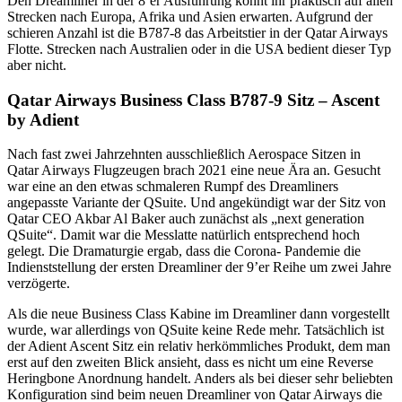
Den Dreamliner in der 8’er Ausführung könnt ihr praktisch auf allen
Strecken nach Europa, Afrika und Asien erwarten. Aufgrund der
schieren Anzahl ist die B787-8 das Arbeitstier in der Qatar Airways
Flotte. Strecken nach Australien oder in die USA bedient dieser Typ
aber nicht.
Qatar Airways Business Class B787-9 Sitz – Ascent
by Adient
Nach fast zwei Jahrzehnten ausschließlich Aerospace Sitzen in
Qatar Airways Flugzeugen brach 2021 eine neue Ära an. Gesucht
war eine an den etwas schmaleren Rumpf des Dreamliners
angepasste Variante der QSuite. Und angekündigt war der Sitz von
Qatar CEO Akbar Al Baker auch zunächst als „next generation
QSuite“. Damit war die Messlatte natürlich entsprechend hoch
gelegt. Die Dramaturgie ergab, dass die Corona- Pandemie die
Indienststellung der ersten Dreamliner der 9’er Reihe um zwei Jahre
verzögerte.
Als die neue Business Class Kabine im Dreamliner dann vorgestellt
wurde, war allerdings von QSuite keine Rede mehr. Tatsächlich ist
der Adient Ascent Sitz ein relativ herkömmliches Produkt, dem man
erst auf den zweiten Blick ansieht, dass es nicht um eine Reverse
Heringbone Anordnung handelt. Anders als bei dieser sehr beliebten
Konfiguration sind beim neuen Dreamliner von Qatar Airways die