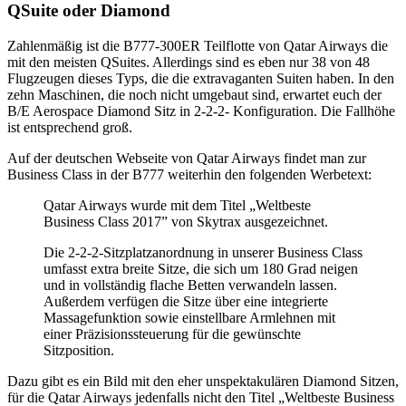
QSuite oder Diamond
Zahlenmäßig ist die B777-300ER Teilflotte von Qatar Airways die
mit den meisten QSuites. Allerdings sind es eben nur 38 von 48
Flugzeugen dieses Typs, die die extravaganten Suiten haben. In den
zehn Maschinen, die noch nicht umgebaut sind, erwartet euch der
B/E Aerospace Diamond Sitz in 2-2-2- Konfiguration. Die Fallhöhe
ist entsprechend groß.
Auf der deutschen Webseite von Qatar Airways findet man zur
Business Class in der B777 weiterhin den folgenden Werbetext:
Qatar Airways wurde mit dem Titel „Weltbeste
Business Class 2017” von Skytrax ausgezeichnet.
Die 2-2-2-Sitzplatzanordnung in unserer Business Class
umfasst extra breite Sitze, die sich um 180 Grad neigen
und in vollständig flache Betten verwandeln lassen.
Außerdem verfügen die Sitze über eine integrierte
Massagefunktion sowie einstellbare Armlehnen mit
einer Präzisionssteuerung für die gewünschte
Sitzposition.
Dazu gibt es ein Bild mit den eher unspektakulären Diamond Sitzen,
für die Qatar Airways jedenfalls nicht den Titel „Weltbeste Business