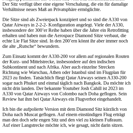
Der Sitz verfügt über eine eigene Verschalung, die ein für damalige
Verhältnisse neues Maß an Privatsphäre ermöglichte.
Die Sitze sind als Zweierpack konzipiert und so sind die A330 von
Qatar Airways in 2-2-2- Konfiguration angelegt. Viele der A330,
insbesondere der 300’er Reihe haben über die Jahre ein Retrofitting
erhalten und haben nun die Aerospace Diamond Sitze verbaut, die
echte Lie Flat Sitze sind. In den 200’ern könnt ihr aber immer noch
die alte „Rutsche“ bewundern.
Zum Einsatz kommt der A330-200 vor allem auf regionalen Routen
der Kurz- und Mittelstrecke, insbesondere auf den indischen
Subkontinent und nach Afrika. Aber auch einzelne Strecken
Richtung wie Warschau, Athen oder Istanbul sind im Flugplan für
2023 zu finden. Tatsächlich fliegt Qatar Airways seinen A330-200
sogar nach Phuket und einmal täglich nach Bangkok. Da möchte ich
nicht drin landen. Der bekannte Youtuber Josh Cahill ist 2023 im
A330 von Qatar Airways von Colombo nach Doha geflogen. Sein
Review hat ihm bei Qatar Airways ein Flugverbot eingehandelt.
Ich bin die aufpolierte Version mit dem Diamond Sitz kürzlich von
Doha nach Muscat geflogen. Auf einem einstündigen Flug erträgt
man den doch sehr engen Sitz und den viel zu kleinen Fußraum.
Auf einer Langstrecke möchte ich, wie gesagt, nicht darin sitzen.