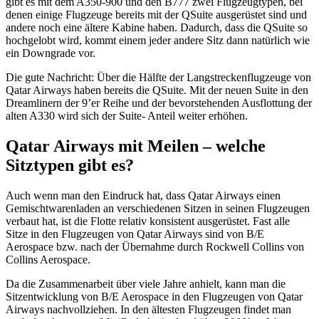
gibt es mit dem A350-900 und den B777 zwei Flugzeugtypen, bei
denen einige Flugzeuge bereits mit der QSuite ausgerüstet sind und
andere noch eine ältere Kabine haben. Dadurch, dass die QSuite so
hochgelobt wird, kommt einem jeder andere Sitz dann natürlich wie
ein Downgrade vor.
Die gute Nachricht: Über die Hälfte der Langstreckenflugzeuge von
Qatar Airways haben bereits die QSuite. Mit der neuen Suite in den
Dreamlinern der 9’er Reihe und der bevorstehenden Ausflottung der
alten A330 wird sich der Suite- Anteil weiter erhöhen.
Qatar Airways mit Meilen – welche
Sitztypen gibt es?
Auch wenn man den Eindruck hat, dass Qatar Airways einen
Gemischtwarenladen an verschiedenen Sitzen in seinen Flugzeugen
verbaut hat, ist die Flotte relativ konsistent ausgerüstet. Fast alle
Sitze in den Flugzeugen von Qatar Airways sind von B/E
Aerospace bzw. nach der Übernahme durch Rockwell Collins von
Collins Aerospace.
Da die Zusammenarbeit über viele Jahre anhielt, kann man die
Sitzentwicklung von B/E Aerospace in den Flugzeugen von Qatar
Airways nachvollziehen. In den ältesten Flugzeugen findet man