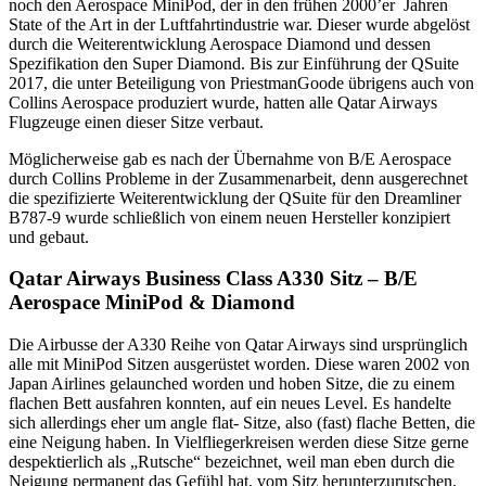
noch den Aerospace MiniPod, der in den frühen 2000’er Jahren
State of the Art in der Luftfahrtindustrie war. Dieser wurde abgelöst
durch die Weiterentwicklung Aerospace Diamond und dessen
Spezifikation den Super Diamond. Bis zur Einführung der QSuite
2017, die unter Beteiligung von PriestmanGoode übrigens auch von
Collins Aerospace produziert wurde, hatten alle Qatar Airways
Flugzeuge einen dieser Sitze verbaut.
Möglicherweise gab es nach der Übernahme von B/E Aerospace
durch Collins Probleme in der Zusammenarbeit, denn ausgerechnet
die spezifizierte Weiterentwicklung der QSuite für den Dreamliner
B787-9 wurde schließlich von einem neuen Hersteller konzipiert
und gebaut.
Qatar Airways Business Class A330 Sitz – B/E
Aerospace MiniPod & Diamond
Die Airbusse der A330 Reihe von Qatar Airways sind ursprünglich
alle mit MiniPod Sitzen ausgerüstet worden. Diese waren 2002 von
Japan Airlines gelaunched worden und hoben Sitze, die zu einem
flachen Bett ausfahren konnten, auf ein neues Level. Es handelte
sich allerdings eher um angle flat- Sitze, also (fast) flache Betten, die
eine Neigung haben. In Vielfliegerkreisen werden diese Sitze gerne
despektierlich als „Rutsche“ bezeichnet, weil man eben durch die
Neigung permanent das Gefühl hat, vom Sitz herunterzurutschen.