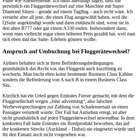
Paare wie Alleinreisende. Ich muss allerdings sagen, dass mir
persönlich ein Fluggerätewechsel auf eine Maschine mit Super
Diamond Sitzen – gerade auf einem Tagflug – auch recht wäre. Ich
verstehe aber all jene, die einen Flug ausgewählt haben, weil die
QSuite angekündigt wurde und dann enttäuscht sind, wenn sie in
den alten B777 oder gar einem A330 enden. Insbesondere dann,
wenn man vielleicht sogar einen höheren Preis gezahlt hat, weil man
sich eben mal das Suite- Erlebnis gönnen wollte.
Anspruch auf Umbuchung bei Fluggerätewechsel?
Airlines behalten sich in ihren Beförderungsbedingungen
grundsätzlich das Recht vor, das Fluggerät auch kurzfristig zu
wechseln. Man bucht eben keine bestimmte Business Class Kabine
sondern die Beförderung von A nach B in einem Business Class
Sitz.
Kürzlich hat ein Urteil gegen Emirates Furore gemacht, mit dem die
Fluggesellschaft wegen „false advertising“, also falschen
Werbeversprechungen zur Zahlung von Schadensersatz an einen
Passagier verurteilt wurde. Der Fall hat Aufsehen erregt, ist aber
nicht grundsätzlich auf jeden Fluggerätewechsel anwendbar. In dem
konkreten Fall hatte Emirates ein Bordprodukt beworben, das auf
der konkreten Strecke (Auckland – Dubai) nie eingesetzt wurde und
für den Einsatz auch nicht vorgesehen war.