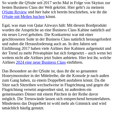
So wurde die QSuite seit 2017 sechs Mal in Folge von Skytrax zur
besten Business Class der Welt gekrönt. Hier geht’s zu meinem
QSuite Review
und hier habe ich bereits beschrieben, wie ihr die
QSuite mit Meilen buchen
könnt.
Egal, was man von Qatar Airways hält: Mit diesem Bordprodukt
wurden die Ansprüche an eine Business Class Kabine natürlich auf
ein neues Level gehoben. Die Konkurrenz war mit einer
geschlossenen Suite in der Business Class natürlich herausgefordert
und nahm die Herausforderung auch an. In den Jahren seit
Einführung 2017 haben viele Airlines ihre Kabinen aufgemotzt und
der Trend zu mehr Privatsphäre hat sich fortgesetzt – auch wenn bei
weitem nicht alle Airlines jetzt Suiten anbieten. Hier lest ihr, welche
Airlines
2024 eine neue Business Class
einführen.
Das Besondere an der QSuite ist, dass ihr die so genannten
Honeymoonsitze in der Mittelreihe, die die Konsole je nach außen
zum Gang haben, zu einem Doppelbett ausfahren könnt. Da die
Sitze nach Sitzreihen wechselweise in Flugrichtung und gegen die
Flugrichtung versetzt angeordnet sind, ist außerdem ein
gemeinsames Dinner mit einem Pärchen in der Reihe davor
möglich. Die Trennwände lassen sich entsprechend herunterfahren.
Mindestens das Doppelbett ist wohl mehr als Gimmick und wird
tatsächlich häufig genutzt.