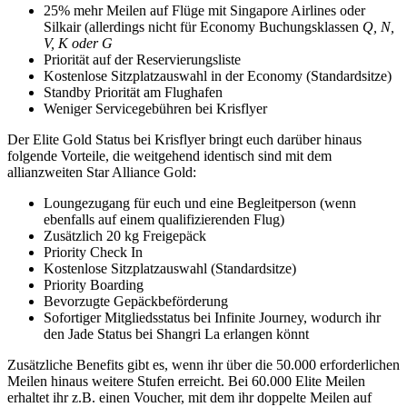
25% mehr Meilen auf Flüge mit Singapore Airlines oder
Silkair (allerdings nicht für Economy Buchungsklassen
Q, N,
V, K oder G
Priorität auf der Reservierungsliste
Kostenlose Sitzplatzauswahl in der Economy (Standardsitze)
Standby Priorität am Flughafen
Weniger Servicegebühren bei Krisflyer
Der Elite Gold Status bei Krisflyer bringt euch darüber hinaus
folgende Vorteile, die weitgehend identisch sind mit dem
allianzweiten Star Alliance Gold:
Loungezugang für euch und eine Begleitperson (wenn
ebenfalls auf einem qualifizierenden Flug)
Zusätzlich 20 kg Freigepäck
Priority Check In
Kostenlose Sitzplatzauswahl (Standardsitze)
Priority Boarding
Bevorzugte Gepäckbeförderung
Sofortiger Mitgliedsstatus bei Infinite Journey, wodurch ihr
den Jade Status bei Shangri La erlangen könnt
Zusätzliche Benefits gibt es, wenn ihr über die 50.000 erforderlichen
Meilen hinaus weitere Stufen erreicht. Bei 60.000 Elite Meilen
erhaltet ihr z.B. einen Voucher, mit dem ihr doppelte Meilen auf