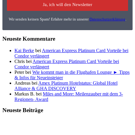
Wir senden keinen Spam! Erfahre mehr in unserer
Datenschutzerklärung
.
Neueste Kommentare
Kai Berke
bei
American Express Platinum Card Vorteile bei
Condor verlängert
Chris
bei
American Express Platinum Card Vorteile bei
Condor verlängert
Peter
bei
Wie kommt man in die Flughafen Lounge ► Tipps
& Infos für Neueinsteiger
Andreas
bei
Amex Platinum Hotelstatus: Global Hotel
Alliance & GHA DISCOVERY
Markus B.
bei
Miles and More: Meilenzauber mit dem 3-
Regionen- Award
Neueste Beiträge