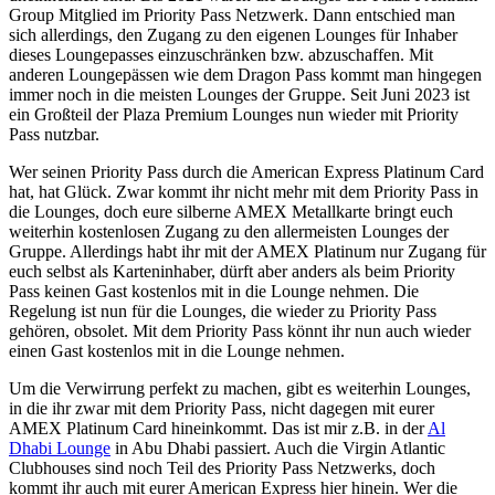
Group Mitglied im Priority Pass Netzwerk. Dann entschied man
sich allerdings, den Zugang zu den eigenen Lounges für Inhaber
dieses Loungepasses einzuschränken bzw. abzuschaffen. Mit
anderen Loungepässen wie dem Dragon Pass kommt man hingegen
immer noch in die meisten Lounges der Gruppe. Seit Juni 2023 ist
ein Großteil der Plaza Premium Lounges nun wieder mit Priority
Pass nutzbar.
Wer seinen Priority Pass durch die American Express Platinum Card
hat, hat Glück. Zwar kommt ihr nicht mehr mit dem Priority Pass in
die Lounges, doch eure silberne AMEX Metallkarte bringt euch
weiterhin kostenlosen Zugang zu den allermeisten Lounges der
Gruppe. Allerdings habt ihr mit der AMEX Platinum nur Zugang für
euch selbst als Karteninhaber, dürft aber anders als beim Priority
Pass keinen Gast kostenlos mit in die Lounge nehmen. Die
Regelung ist nun für die Lounges, die wieder zu Priority Pass
gehören, obsolet. Mit dem Priority Pass könnt ihr nun auch wieder
einen Gast kostenlos mit in die Lounge nehmen.
Um die Verwirrung perfekt zu machen, gibt es weiterhin Lounges,
in die ihr zwar mit dem Priority Pass, nicht dagegen mit eurer
AMEX Platinum Card hineinkommt. Das ist mir z.B. in der
Al
Dhabi Lounge
in Abu Dhabi passiert. Auch die Virgin Atlantic
Clubhouses sind noch Teil des Priority Pass Netzwerks, doch
kommt ihr auch mit eurer American Express hier hinein. Wer die