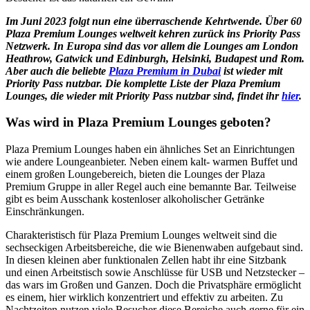
Im Juni 2023 folgt nun eine überraschende Kehrtwende. Über 60
Plaza Premium Lounges weltweit kehren zurück ins Priority Pass
Netzwerk. In Europa sind das vor allem die Lounges am London
Heathrow, Gatwick und Edinburgh, Helsinki, Budapest und Rom.
Aber auch die beliebte
Plaza Premium in Dubai
ist wieder mit
Priority Pass nutzbar. Die komplette Liste der Plaza Premium
Lounges, die wieder mit Priority Pass nutzbar sind, findet ihr
hier
.
Was wird in Plaza Premium Lounges geboten?
Plaza Premium Lounges haben ein ähnliches Set an Einrichtungen
wie andere Loungeanbieter. Neben einem kalt- warmen Buffet und
einem großen Loungebereich, bieten die Lounges der Plaza
Premium Gruppe in aller Regel auch eine bemannte Bar. Teilweise
gibt es beim Ausschank kostenloser alkoholischer Getränke
Einschränkungen.
Charakteristisch für Plaza Premium Lounges weltweit sind die
sechseckigen Arbeitsbereiche, die wie Bienenwaben aufgebaut sind.
In diesen kleinen aber funktionalen Zellen habt ihr eine Sitzbank
und einen Arbeitstisch sowie Anschlüsse für USB und Netzstecker –
das wars im Großen und Ganzen. Doch die Privatsphäre ermöglicht
es einem, hier wirklich konzentriert und effektiv zu arbeiten. Zu
Nachtzeiten nutzen viele Besucher diese Bereiche auch gerne für ein