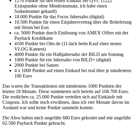
1270 Punkte für den ersten Einkauf bei QVC (1222
Extrapunkte ohne Mindestumsatz, ich habe einen
Sodastreamer gekauft)
18.000 Punkte für das Focus Jahresabo (digital)
10.500 Punkte für einen Einjahresvertrag über die Belieferung
mit Strom bei Eon
ca. 5000 Punkte durch Einlösung von AMEX Offers mit der
Payback Kreditkarte
4100 Punkte bei Otto.de (11-fach beim Kauf einer neuen
VLOG Kamera)
4000 Punkte für ein Halbjahresabo der BILD am Sonntag
1000 Punkte für ein Jahresabo von BILD+ (digital)
2000 Punkte bei Saturn
4 x 1000 Punkte auf einen Einkauf bei real über je mindestens
100 Euro
Das waren die Transaktionen mit mindestens 1000 Punkten der
letzten 18 Monate. Diese summieren sich bereits auf 108.700 Euro.
Die restlichen ca. 25.000 Punkte verteilen sich auf Einkäufe mit
Coupons. Ich sollte noch erwähnen, dass ich vier Monate davon im
Ausland war und keine Punkte sammeln konnte.
Die Abos haben mich ungefähr 680 Euro gekostet und mir ungefähr
62.500 Payback Punkte gebracht.