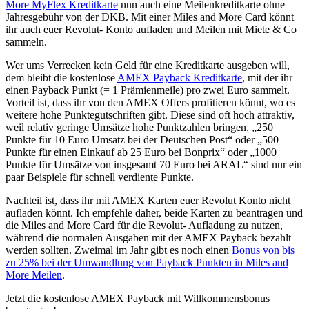
More MyFlex Kreditkarte
nun auch eine Meilenkreditkarte ohne
Jahresgebühr von der DKB. Mit einer Miles and More Card könnt
ihr auch euer Revolut- Konto aufladen und Meilen mit Miete & Co
sammeln.
Wer ums Verrecken kein Geld für eine Kreditkarte ausgeben will,
dem bleibt die kostenlose
AMEX Payback Kreditkarte
, mit der ihr
einen Payback Punkt (= 1 Prämienmeile) pro zwei Euro sammelt.
Vorteil ist, dass ihr von den AMEX Offers profitieren könnt, wo es
weitere hohe Punktegutschriften gibt. Diese sind oft hoch attraktiv,
weil relativ geringe Umsätze hohe Punktzahlen bringen. „250
Punkte für 10 Euro Umsatz bei der Deutschen Post“ oder „500
Punkte für einen Einkauf ab 25 Euro bei Bonprix“ oder „1000
Punkte für Umsätze von insgesamt 70 Euro bei ARAL“ sind nur ein
paar Beispiele für schnell verdiente Punkte.
Nachteil ist, dass ihr mit AMEX Karten euer Revolut Konto nicht
aufladen könnt. Ich empfehle daher, beide Karten zu beantragen und
die Miles and More Card für die Revolut- Aufladung zu nutzen,
während die normalen Ausgaben mit der AMEX Payback bezahlt
werden sollten. Zweimal im Jahr gibt es noch einen
Bonus von bis
zu 25% bei der Umwandlung von Payback Punkten in Miles and
More Meilen
.
Jetzt die kostenlose AMEX Payback mit Willkommensbonus