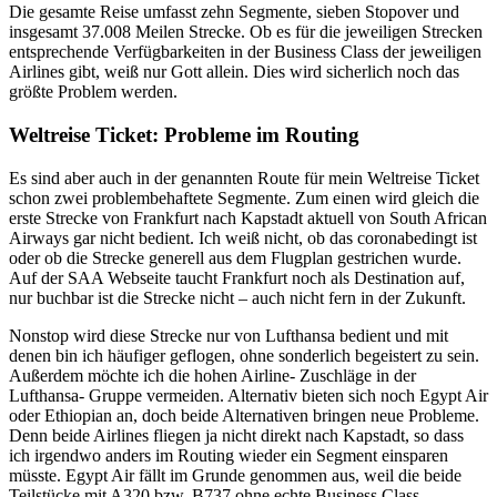
Die gesamte Reise umfasst zehn Segmente, sieben Stopover und
insgesamt 37.008 Meilen Strecke. Ob es für die jeweiligen Strecken
entsprechende Verfügbarkeiten in der Business Class der jeweiligen
Airlines gibt, weiß nur Gott allein. Dies wird sicherlich noch das
größte Problem werden.
Weltreise Ticket: Probleme im Routing
Es sind aber auch in der genannten Route für mein Weltreise Ticket
schon zwei problembehaftete Segmente. Zum einen wird gleich die
erste Strecke von Frankfurt nach Kapstadt aktuell von South African
Airways gar nicht bedient. Ich weiß nicht, ob das coronabedingt ist
oder ob die Strecke generell aus dem Flugplan gestrichen wurde.
Auf der SAA Webseite taucht Frankfurt noch als Destination auf,
nur buchbar ist die Strecke nicht – auch nicht fern in der Zukunft.
Nonstop wird diese Strecke nur von Lufthansa bedient und mit
denen bin ich häufiger geflogen, ohne sonderlich begeistert zu sein.
Außerdem möchte ich die hohen Airline- Zuschläge in der
Lufthansa- Gruppe vermeiden. Alternativ bieten sich noch Egypt Air
oder Ethiopian an, doch beide Alternativen bringen neue Probleme.
Denn beide Airlines fliegen ja nicht direkt nach Kapstadt, so dass
ich irgendwo anders im Routing wieder ein Segment einsparen
müsste. Egypt Air fällt im Grunde genommen aus, weil die beide
Teilstücke mit A320 bzw. B737 ohne echte Business Class