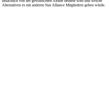
tatsächlich von der gewünschten Airline bedient wird und welche
Alternativen es mit anderen Star Alliance Mitgliedern geben würde.