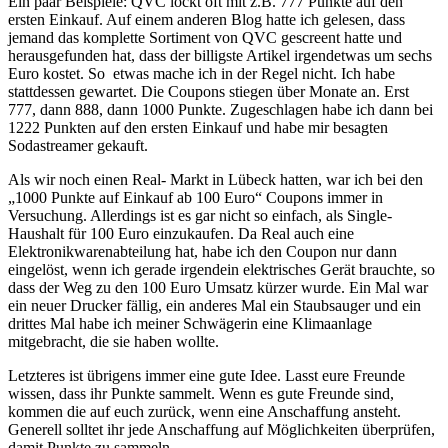
Ein paar Beispiele: QVC lockt oft mit z.B. 777 Punkte auf den
ersten Einkauf. Auf einem anderen Blog hatte ich gelesen, dass
jemand das komplette Sortiment von QVC gescreent hatte und
herausgefunden hat, dass der billigste Artikel irgendetwas um sechs
Euro kostet. So etwas mache ich in der Regel nicht. Ich habe
stattdessen gewartet. Die Coupons stiegen über Monate an. Erst
777, dann 888, dann 1000 Punkte. Zugeschlagen habe ich dann bei
1222 Punkten auf den ersten Einkauf und habe mir besagten
Sodastreamer gekauft.
Als wir noch einen Real- Markt in Lübeck hatten, war ich bei den
„1000 Punkte auf Einkauf ab 100 Euro“ Coupons immer in
Versuchung. Allerdings ist es gar nicht so einfach, als Single-
Haushalt für 100 Euro einzukaufen. Da Real auch eine
Elektronikwarenabteilung hat, habe ich den Coupon nur dann
eingelöst, wenn ich gerade irgendein elektrisches Gerät brauchte, so
dass der Weg zu den 100 Euro Umsatz kürzer wurde. Ein Mal war
ein neuer Drucker fällig, ein anderes Mal ein Staubsauger und ein
drittes Mal habe ich meiner Schwägerin eine Klimaanlage
mitgebracht, die sie haben wollte.
Letzteres ist übrigens immer eine gute Idee. Lasst eure Freunde
wissen, dass ihr Punkte sammelt. Wenn es gute Freunde sind,
kommen die auf euch zurück, wenn eine Anschaffung ansteht.
Generell solltet ihr jede Anschaffung auf Möglichkeiten überprüfen,
damit Punkte zu sammeln.