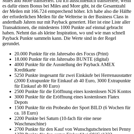
Miles and More transferiert. Da ich ausschließlich transferiere, wenn
es dafür einen Bonus bei Miles and More gibt, ist die Gesamtzahl
der Meilen mit 166.724 entsprechend höher. Ich habe also die Hälfte
der erforderlichen Meilen für die Weltreise in der Business Class in
anderthalb Jahren nur mit Payback generiert. Hier ist eine Liste aller
Transaktionen, die mindestens 1000 Punkte auf einmal gebracht
haben. Nehmt das als kleine Inspiration, wo und wie man schnell
Payback Punkte sammeln kann. Die Werte sind in der Regel
gerundet.
20.000 Punkte für ein Jahresabo des Focus (Print)
18.000 Punkte für ein Jahresabo BUNTE (digital)
4000 Punkte für die Ausstellung der Payback AMEX
Kreditkarte
5250 Punkte insgesamt für zwei Einkäufe bei Herrenausstatter
(2000 Extrapunkte für Einkauf ab 40 Euro, 3000 Extrapunkte
für Einkauf ab 80 Euro)
2500 Punkte für die Eröffnung eines kostenlosen N26 Kontos
3000 Punkte für die Eröffnung eines kostenlosen Flatex
Depots
1500 Punkte für ein Probeabo der Sport BILD (6 Wochen für
ca. 18 Euro)
2200 Punkte bei Saturn (10-fach für eine neue
Waschmaschine)
2700 Punkte für den Kauf von Wunschgutscheinen bei Penny