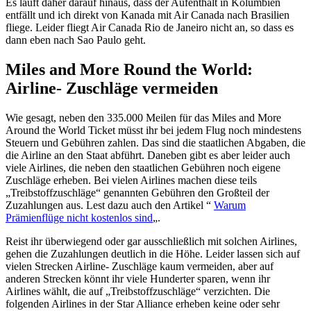
Es läuft daher darauf hinaus, dass der Aufenthalt in Kolumbien
entfällt und ich direkt von Kanada mit Air Canada nach Brasilien
fliege. Leider fliegt Air Canada Rio de Janeiro nicht an, so dass es
dann eben nach Sao Paulo geht.
Miles and More Round the World:
Airline- Zuschläge vermeiden
Wie gesagt, neben den 335.000 Meilen für das Miles and More
Around the World Ticket müsst ihr bei jedem Flug noch mindestens
Steuern und Gebühren zahlen. Das sind die staatlichen Abgaben, die
die Airline an den Staat abführt. Daneben gibt es aber leider auch
viele Airlines, die neben den staatlichen Gebühren noch eigene
Zuschläge erheben. Bei vielen Airlines machen diese teils
„Treibstoffzuschläge“ genannten Gebühren den Großteil der
Zuzahlungen aus. Lest dazu auch den Artikel “
Warum
Prämienflüge nicht kostenlos sind
„.
Reist ihr überwiegend oder gar ausschließlich mit solchen Airlines,
gehen die Zuzahlungen deutlich in die Höhe. Leider lassen sich auf
vielen Strecken Airline- Zuschläge kaum vermeiden, aber auf
anderen Strecken könnt ihr viele Hunderter sparen, wenn ihr
Airlines wählt, die auf „Treibstoffzuschläge“ verzichten. Die
folgenden Airlines in der Star Alliance erheben keine oder sehr