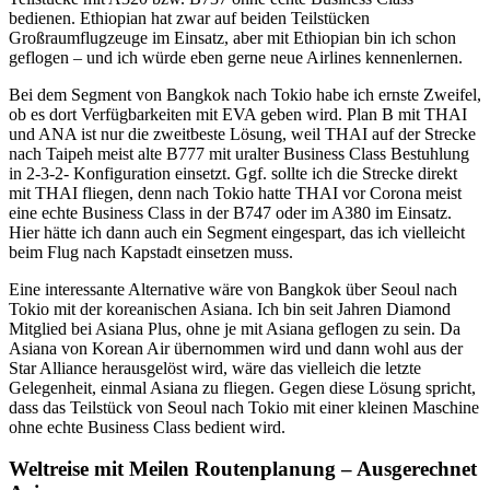
bedienen. Ethiopian hat zwar auf beiden Teilstücken
Großraumflugzeuge im Einsatz, aber mit Ethiopian bin ich schon
geflogen – und ich würde eben gerne neue Airlines kennenlernen.
Bei dem Segment von Bangkok nach Tokio habe ich ernste Zweifel,
ob es dort Verfügbarkeiten mit EVA geben wird. Plan B mit THAI
und ANA ist nur die zweitbeste Lösung, weil THAI auf der Strecke
nach Taipeh meist alte B777 mit uralter Business Class Bestuhlung
in 2-3-2- Konfiguration einsetzt. Ggf. sollte ich die Strecke direkt
mit THAI fliegen, denn nach Tokio hatte THAI vor Corona meist
eine echte Business Class in der B747 oder im A380 im Einsatz.
Hier hätte ich dann auch ein Segment eingespart, das ich vielleicht
beim Flug nach Kapstadt einsetzen muss.
Eine interessante Alternative wäre von Bangkok über Seoul nach
Tokio mit der koreanischen Asiana. Ich bin seit Jahren Diamond
Mitglied bei Asiana Plus, ohne je mit Asiana geflogen zu sein. Da
Asiana von Korean Air übernommen wird und dann wohl aus der
Star Alliance herausgelöst wird, wäre das vielleich die letzte
Gelegenheit, einmal Asiana zu fliegen. Gegen diese Lösung spricht,
dass das Teilstück von Seoul nach Tokio mit einer kleinen Maschine
ohne echte Business Class bedient wird.
Weltreise mit Meilen Routenplanung – Ausgerechnet