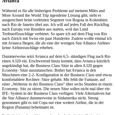
Avianca
Während es für alle bisherigen Probleme auf meinem Miles and
More Around the World Trip irgendeine Lösung gibt, sieht es
ausgerechnet beim vorletzten Segment von Bogota in Kolumbien
nach Rio de Janeiro übel aus. Ich will auf jeden Fall den Rückflug
nach Europa von Brasilien aus starten, weil das Land
Treibstoffzuschläge verbietet. So spare ich auf dem Flug von Rio
nach Zürich mit Swiss ein paar Hunderter. Zudem wollte einmal ich
mit Avianca fliegen, die als eine der wenigen Star Alliance Airlines
keine Airlinezuschläge erheben.
Dummerweise setzt Avianca auf dem 6,5- stündigen Flug nach Rio
einen A320 ein. Erschwerend hinzu kommt, dass Avianca kürzlich
angekündigt hat, die Business Class Sitze in allen A320 gegen
Economy- Sitze auszutauschen. Bisher hat Avianca in den
Maschinen eine 2-2- Konfiguration in der Business Class und etwas
komfortablere Recliner- Sitze gehabt. Mir fehlt die Fantasie, auf
einer „Weltreise in der Business Class“ über sechs Stunden in einem
Economy- Sitz zu sitzen. Die neuen Sitze sollen nicht mal über ein
IFE- System in der Business Class verfügen. Viele Alternativen hat
die Star Alliance dummerweise in Südamerika nicht. Streng
genommen gibt es mit Copa nur eine weitere Airline, die in der
Region (Panama) beheimatet ist.