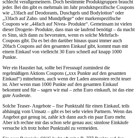
schlecht verallgemeinern. Doch bestimmte Produktgruppen braucht
jeder. Bei dm gibt es mehrmals im Jahr produktspezifische Coupons
wie „33fach auf Deodorants, Duschgels und Bodylotion“ oder
„33fach auf Zahn- und Mundpflege“ oder markenspezifische
Coupons wie „44fach auf Nivea- Produkte“. Gemeinsam ist vielen
dieser Drogerie- Produkte, dass man sie laufend benötigt – da macht
es Sinn, sich dann zu bevorraten, wenn es solche Mehrfach-
Coupons gibt. Da es bei dm darüber hinaus quasi immer auch
20fach Coupons auf den gesamten Einkauf gibt, kommt man mit
einem Einkauf von vielleicht 30 Euro schnell auf knapp 1000
Punkte.
Wer ein Haustier hat, sollte bei Fressnapf zumindest die
regelmäßigen Aktions Coupons („xxx Punkte auf den gesamten
Einkauf“) mitnehmen, auch wenn der Laden ansonsten recht teuer
ist. Aber wenn man 1000 Punkte auf den gesamten Einkauf
bekommt und für – sagen wir mal – zehn Euro einkauft, ist das eine
gute Ausbeute.
Solche Teaser- Angebote – fixe Punktzahl für einen Einkauf, teils
abhängig vom Umsatz – gibt es bei sehr vielen Partnern. Wenn das
Angebot gut genug ist, zahle ich dann auch ein paar Euro mehr.
Aber ich rechne mir das schon sehr genau aus; sinnlose Einkäufe
versuche ich trotz hoher Punktzahl zu vermeiden.