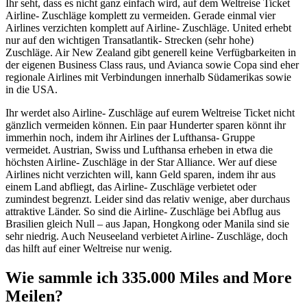
Ihr seht, dass es nicht ganz einfach wird, auf dem Weltreise Ticket
Airline- Zuschläge komplett zu vermeiden. Gerade einmal vier
Airlines verzichten komplett auf Airline- Zuschläge. United erhebt
nur auf den wichtigen Transatlantik- Strecken (sehr hohe)
Zuschläge. Air New Zealand gibt generell keine Verfügbarkeiten in
der eigenen Business Class raus, und Avianca sowie Copa sind eher
regionale Airlines mit Verbindungen innerhalb Südamerikas sowie
in die USA.
Ihr werdet also Airline- Zuschläge auf eurem Weltreise Ticket nicht
gänzlich vermeiden können. Ein paar Hunderter sparen könnt ihr
immerhin noch, indem ihr Airlines der Lufthansa- Gruppe
vermeidet. Austrian, Swiss und Lufthansa erheben in etwa die
höchsten Airline- Zuschläge in der Star Alliance. Wer auf diese
Airlines nicht verzichten will, kann Geld sparen, indem ihr aus
einem Land abfliegt, das Airline- Zuschläge verbietet oder
zumindest begrenzt. Leider sind das relativ wenige, aber durchaus
attraktive Länder. So sind die Airline- Zuschläge bei Abflug aus
Brasilien gleich Null – aus Japan, Hongkong oder Manila sind sie
sehr niedrig. Auch Neuseeland verbietet Airline- Zuschläge, doch
das hilft auf einer Weltreise nur wenig.
Wie sammle ich 335.000 Miles and More
Meilen?