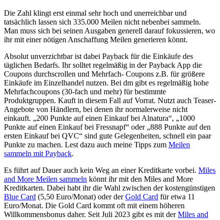
Die Zahl klingt erst einmal sehr hoch und unerreichbar und
tatsächlich lassen sich 335.000 Meilen nicht nebenbei sammeln.
Man muss sich bei seinen Ausgaben generell darauf fokussieren, wo
ihr mit einer nötigen Anschaffung Meilen generieren könnt.
Absolut unverzichtbar ist dabei Payback für die Einkäufe des
täglichen Bedarfs. Ihr solltet regelmäßig in der Payback App die
Coupons durchscrollen und Mehrfach- Coupons z.B. für größere
Einkäufe im Einzelhandel nutzen. Bei dm gibt es regelmäßig hohe
Mehrfachcoupons (30-fach und mehr) für bestimmte
Produktgruppen. Kauft in diesem Fall auf Vorrat. Nutzt auch Teaser-
Angebote von Händlern, bei denen ihr normalerweise nicht
einkauft. „200 Punkte auf einen Einkauf bei Alnatura“, „1000
Punkte auf einen Einkauf bei Fressnapf“ oder „888 Punkte auf den
ersten Einkauf bei QVC“ sind gute Gelegenheiten, schnell ein paar
Punkte zu machen. Lest dazu auch meine Tipps zum
Meilen
sammeln mit Payback
.
Es führt auf Dauer auch kein Weg an einer Kreditkarte vorbei.
Miles
and More Meilen sammeln
könnt ihr mit den Miles and More
Kreditkarten. Dabei habt ihr die Wahl zwischen der kostengünstigen
Blue Card
(5,50 Euro/Monat) oder der
Gold Card
für etwa 11
Euro/Monat. Die Gold Card kommt oft mit einem höheren
Willkommensbonus daher. Seit Juli 2023 gibt es mit der
Miles and