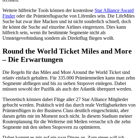
Weitere hilfreiche Tools können der kostenlose
Star Alliance Award
Finder
oder die Prämienflugsuche von Lifemiles sein. Die LifeMiles
Suche hat zwar ihre Macken und ist nicht sonderlich schnell, doch
ihr könnt die Suche auf einzelne Airlines eingrenzen. Dies kann
hilfreich sein, wenn ihr bestimmte Segmente nicht als
Umsteigeverbindung sondern als Direktflug fliegen wollt.
Round the World Ticket Miles and More
– Die Erwartungen
Die Regeln für das Miles and More Around the World Ticket sind
relativ einfach gehalten. Für 335.000 Prämienmeilen kann man zehn
Segmente abfliegen und bis zu sieben Stopover einlegen. Dabei
müssen sowohl der Pazifik als auch der Atlantik überquert werden.
Theoretisch können dabei Flüge aller 27 Star Alliance Mitglieder
gebucht werden. Praktisch wird das durch reale Verfügbarkeiten von
Prämienflügen in der Business Class deutlich eingeschränkt, aber
darum gehts mir im Moment noch nicht. In diesem Stadium meiner
Routenplanung für die Weltreise mit Meilen versuche ich die zehn
Segmente mit den sieben Stopovern zu optimieren.
Dabei kommt es mir auf ein paar Dinge an. Zum einen will ich