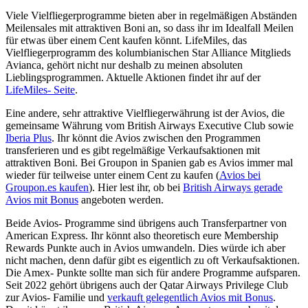
Viele Vielfliegerprogramme bieten aber in regelmäßigen Abständen
Meilensales mit attraktiven Boni an, so dass ihr im Idealfall Meilen
für etwas über einem Cent kaufen könnt. LifeMiles, das
Vielfliegerprogramm des kolumbianischen Star Alliance Mitglieds
Avianca, gehört nicht nur deshalb zu meinen absoluten
Lieblingsprogrammen. Aktuelle Aktionen findet ihr auf der
LifeMiles- Seite
.
Eine andere, sehr attraktive Vielfliegerwährung ist der Avios, die
gemeinsame Währung vom British Airways Executive Club sowie
Iberia Plus
. Ihr könnt die Avios zwischen den Programmen
transferieren und es gibt regelmäßige Verkaufsaktionen mit
attraktiven Boni. Bei Groupon in Spanien gab es Avios immer mal
wieder für teilweise unter einem Cent zu kaufen (
Avios bei
Groupon.es kaufen
). Hier lest ihr, ob bei
British Airways gerade
Avios mit Bonus
angeboten werden.
Beide Avios- Programme sind übrigens auch Transferpartner von
American Express. Ihr könnt also theoretisch eure Membership
Rewards Punkte auch in Avios umwandeln. Dies würde ich aber
nicht machen, denn dafür gibt es eigentlich zu oft Verkaufsaktionen.
Die Amex- Punkte sollte man sich für andere Programme aufsparen.
Seit 2022 gehört übrigens auch der Qatar Airways Privilege Club
zur Avios- Familie und
verkauft gelegentlich Avios mit Bonus
.