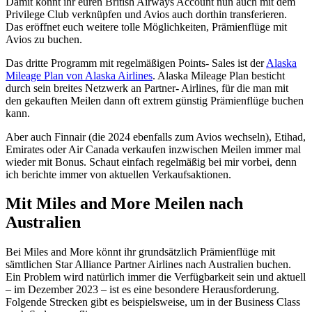
Damit könnt ihr euren British Airways Account nun auch mit dem
Privilege Club verknüpfen und Avios auch dorthin transferieren.
Das eröffnet euch weitere tolle Möglichkeiten, Prämienflüge mit
Avios zu buchen.
Das dritte Programm mit regelmäßigen Points- Sales ist der
Alaska
Mileage Plan von Alaska Airlines
. Alaska Mileage Plan besticht
durch sein breites Netzwerk an Partner- Airlines, für die man mit
den gekauften Meilen dann oft extrem günstig Prämienflüge buchen
kann.
Aber auch Finnair (die 2024 ebenfalls zum Avios wechseln), Etihad,
Emirates oder Air Canada verkaufen inzwischen Meilen immer mal
wieder mit Bonus. Schaut einfach regelmäßig bei mir vorbei, denn
ich berichte immer von aktuellen Verkaufsaktionen.
Mit Miles and More Meilen nach
Australien
Bei Miles and More könnt ihr grundsätzlich Prämienflüge mit
sämtlichen Star Alliance Partner Airlines nach Australien buchen.
Ein Problem wird natürlich immer die Verfügbarkeit sein und aktuell
– im Dezember 2023 – ist es eine besondere Herausforderung.
Folgende Strecken gibt es beispielsweise, um in der Business Class