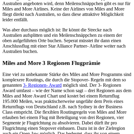
Australien angeboten wird, denn Meilenschnäppchen gibt es nur für
Miles and More Airlines. Keine der Airlines von Miles and More
fliegt direkt nach Australien, so dass diese attraktive Möglichkeit
leider entfällt.
Was aber durchaus möglich ist: Ihr könnt die Strecke nach
Australien aufsplitten und ein Meilenschnäppchen zu einem der
oben aufgeführten Orte buchen. Seperat müsstet ihr dann einen
Anschlussflug mit einer Star Alliance Partner- Airline weiter nach
Australien buchen.
Miles and More 3 Regionen Flugprämie
Eine viel zu unbekannte Stärke des Miles and More Programms sind
komplexere Routings, die durch die Stopover- Regeln mit dem so
genannten
3- Regionen- Award
möglich sind. Der 3- Regionen
Award umfasst – wie der Name schon sagt – drei Regionen aus dem
Miles and More Award Chart und kostet bei einem Returnflug
195.000 Meilen, was praktischerweise ungefähr dem Preis eines
Returnflugs von Deutschland z.B. nach Sydney in der Business
Class entspricht. Die flexiblen Routingregeln von Miles and More
erlauben bei einem Flug mit Beteiligung von drei Regionen, vier
Segmente je Flugrichtung zu absolvieren. Dabei dürft ihr pro
Flugrichtung einen Stopover einbauen. Dazu ist in der Zielregion
auch ein Open Jaw möglich. Das bedeutet, dass ihr von einem