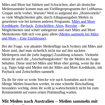
Miles and More hat Stärken und Schwächen, aber als deutscher
Meilensammler kommt man am Vielfliegerprogramm der Lufthansa-
Gruppe nicht vorbei. Warum? Weil es aufgrund des „Heimvorteils“
so viele Möglichkeiten gibt, durch Alltagsausgaben Meilen zu
generieren wie bei keinem anderen Programm.
Miles and More
Kreditkarte
,
Payback
,
Zeitschriften- Abos
,
Revolut
– die
Möglichkeiten sind schier unbegrenzt und euer Miles and More
Meilenkonto füllt sich von ganz allein (
Meilen sammeln bei Miles
and More – Eine Einführung
).
Bei der Frage, wie attraktiv Meilenflüge nach Sydney mit Miles and
More sind, darf man sicherlich nicht nur auf den nackten
Meilenpreis und die (sehr happige) Zuzahlung schauen. Vielmehr
müsst ihr auch die „Anschaffungskosten“ für die Meilen im Auge
behalten. Diese sind bei Miles and More eher gering, wenn ihr den
o.g. Tipps folgt und Meilen mit der Miles and More Kreditkarte, mit
Payback und Zeitschriften sammelt.
Da ihr für eine so weite Strecke wie nach Australien auch eine
Menge Meilen brauchen werdet, ist eine schnelle Beschaffung
besonders wichtig, denn ihr wollt ja wahrscheinlich nicht bis zum
Renteneintritt auf euren ersten Prämienflug warten.
Mit Meilen nach Australien – Meilen sammeln mit