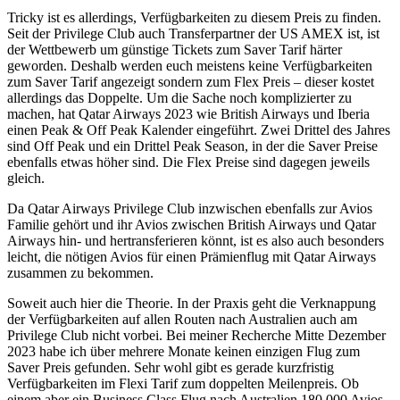
Tricky ist es allerdings, Verfügbarkeiten zu diesem Preis zu finden.
Seit der Privilege Club auch Transferpartner der US AMEX ist, ist
der Wettbewerb um günstige Tickets zum Saver Tarif härter
geworden. Deshalb werden euch meistens keine Verfügbarkeiten
zum Saver Tarif angezeigt sondern zum Flex Preis – dieser kostet
allerdings das Doppelte. Um die Sache noch komplizierter zu
machen, hat Qatar Airways 2023 wie British Airways und Iberia
einen Peak & Off Peak Kalender eingeführt. Zwei Drittel des Jahres
sind Off Peak und ein Drittel Peak Season, in der die Saver Preise
ebenfalls etwas höher sind. Die Flex Preise sind dagegen jeweils
gleich.
Da Qatar Airways Privilege Club inzwischen ebenfalls zur Avios
Familie gehört und ihr Avios zwischen British Airways und Qatar
Airways hin- und hertransferieren könnt, ist es also auch besonders
leicht, die nötigen Avios für einen Prämienflug mit Qatar Airways
zusammen zu bekommen.
Soweit auch hier die Theorie. In der Praxis geht die Verknappung
der Verfügbarkeiten auf allen Routen nach Australien auch am
Privilege Club nicht vorbei. Bei meiner Recherche Mitte Dezember
2023 habe ich über mehrere Monate keinen einzigen Flug zum
Saver Preis gefunden. Sehr wohl gibt es gerade kurzfristig
Verfügbarkeiten im Flexi Tarif zum doppelten Meilenpreis. Ob
einem aber ein Business Class Flug nach Australien 180.000 Avios