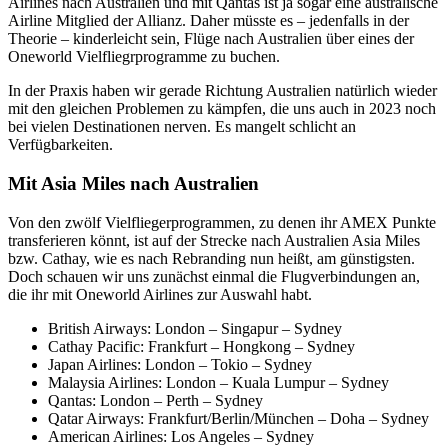
Airlines nach Australien und mit Qantas ist ja sogar eine australische
Airline Mitglied der Allianz. Daher müsste es – jedenfalls in der
Theorie – kinderleicht sein, Flüge nach Australien über eines der
Oneworld Vielfliegrprogramme zu buchen.
In der Praxis haben wir gerade Richtung Australien natürlich wieder
mit den gleichen Problemen zu kämpfen, die uns auch in 2023 noch
bei vielen Destinationen nerven. Es mangelt schlicht an
Verfügbarkeiten.
Mit Asia Miles nach Australien
Von den zwölf Vielfliegerprogrammen, zu denen ihr AMEX Punkte
transferieren könnt, ist auf der Strecke nach Australien Asia Miles
bzw. Cathay, wie es nach Rebranding nun heißt, am günstigsten.
Doch schauen wir uns zunächst einmal die Flugverbindungen an,
die ihr mit Oneworld Airlines zur Auswahl habt.
British Airways: London – Singapur – Sydney
Cathay Pacific: Frankfurt – Hongkong – Sydney
Japan Airlines: London – Tokio – Sydney
Malaysia Airlines: London – Kuala Lumpur – Sydney
Qantas: London – Perth – Sydney
Qatar Airways: Frankfurt/Berlin/München – Doha – Sydney
American Airlines: Los Angeles – Sydney