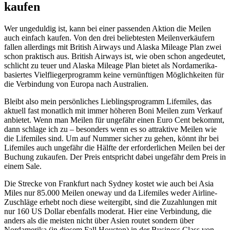
kaufen
Wer ungeduldig ist, kann bei einer passenden Aktion die Meilen
auch einfach kaufen. Von den drei beliebtesten Meilenverkäufern
fallen allerdings mit British Airways und Alaska Mileage Plan zwei
schon praktisch aus. British Airways ist, wie oben schon angedeutet,
schlicht zu teuer und Alaska Mileage Plan bietet als Nordamerika-
basiertes Vielfliegerprogramm keine vernünftigen Möglichkeiten für
die Verbindung von Europa nach Australien.
Bleibt also mein persönliches Lieblingsprogramm Lifemiles, das
aktuell fast monatlich mit immer höheren Boni Meilen zum Verkauf
anbietet. Wenn man Meilen für ungefähr einen Euro Cent bekommt,
dann schlage ich zu – besonders wenn es so attraktive Meilen wie
die Lifemiles sind. Um auf Nummer sicher zu gehen, könnt ihr bei
Lifemiles auch ungefähr die Hälfte der erforderlichen Meilen bei der
Buchung zukaufen. Der Preis entspricht dabei ungefähr dem Preis in
einem Sale.
Die Strecke von Frankfurt nach Sydney kostet wie auch bei Asia
Miles nur 85.000 Meilen oneway und da Lifemiles weder Airline-
Zuschläge erhebt noch diese weitergibt, sind die Zuzahlungen mit
nur 160 US Dollar ebenfalls moderat. Hier eine Verbindung, die
anders als die meisten nicht über Asien routet sondern über
Nordamerika (in diesem Fall Houston) in der Business Class von